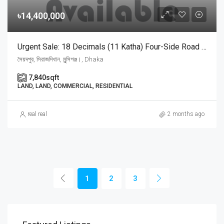
৳14,400,000
Urgent Sale: 18 Decimals (11 Katha) Four-Side Road Facing Land At Sirajdikhan, Munshiganj | মুন্সিগঞ্জের সিরাজদিখানে ৪ দিকে রাস্তাসহ ১৮ শতাংশ রেডি প্লট জরুরি বিক্রয়
সৈয়দপুর, সিরাজদিখান, মুন্সিগঞ্জ।, Dhaka
7,840
sqft
LAND, LAND, COMMERCIAL, RESIDENTIAL
real real
2 months ago
1
2
3
Price On Call