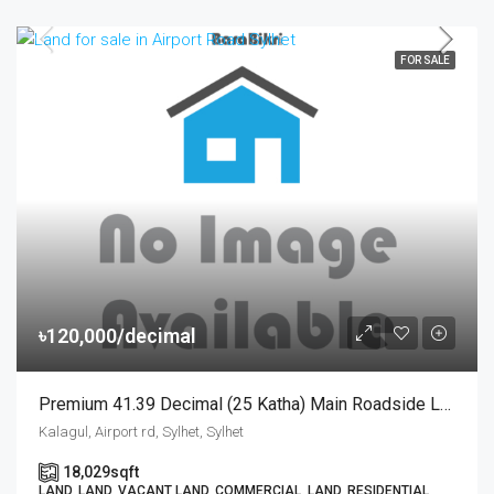
FOR SALE
৳120,000/decimal
Premium 41.39 Decimal (25 Katha) Main Roadside Land For Sale At Airport Road, Sylhet | সিলেটের এয়ারপোর্ট রোড কালাগুলে ট্রিটপ অ্যাডভেঞ্চার ফার্মের সামনে ৪১.৩৯ শতক রেডি প্লট বিক্রয়
Kalagul, Airport rd, Sylhet, Sylhet
18,029
sqft
LAND, LAND, VACANT LAND, COMMERCIAL, LAND, RESIDENTIAL