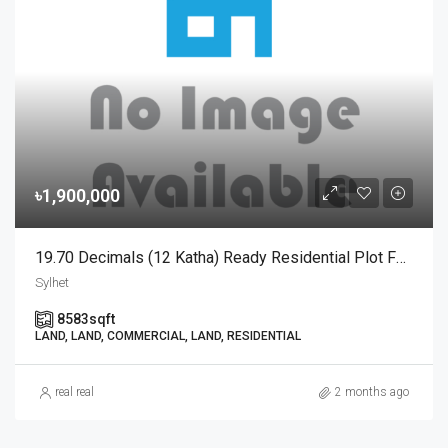
৳1,900,000
19.70 Decimals (12 Katha) Ready Residential Plot For Urgent Sale At Golapganj, Sylhet | সিলেটের গোলাপগঞ্জে বাড়ি তৈরির জন্য ১৯.৭০ শতাংশের ১০০% উঁচু ও রেডি আবাসিক প্লট জরুরি বিক্রয়
Sylhet
8583
sqft
LAND, LAND, COMMERCIAL, LAND, RESIDENTIAL
real real
2 months ago