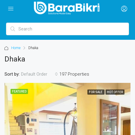
Home
Dhaka
Dhaka
Sort by:
197 Properties
Default Order
FEATURED
FOR SALE
HOT OFFER