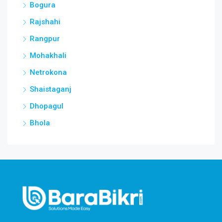
Bogura
Rajshahi
Rangpur
Mohakhali
Netrokona
Shaistaganj
Dhopagul
Bhola