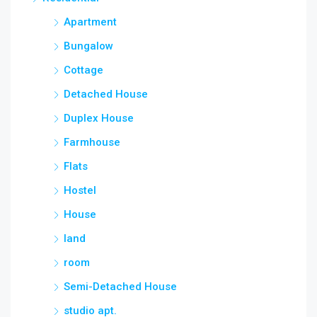
৳12,
Apartment
jamea islami arabia shamimabad, sylhet, AbuSuhel Begh Road, Sylhet, Bangladesh, jamea islami arabia shamimabad, sylhet, AbuSuhel Begh Road, Sylhet, Bangladesh, Sylhet, Sylhet Division
Bungalow
Cottage
Detached House
Duplex House
Farmhouse
Flats
Hostel
House
land
room
Semi-Detached House
studio apt.