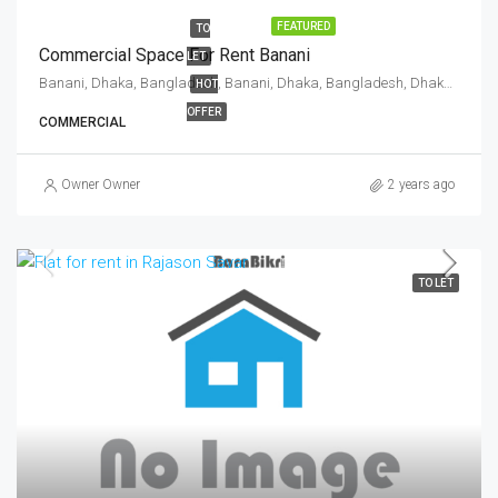
FEATURED
TO
Commercial Space For Rent Banani
LET
Banani, Dhaka, Bangladesh, Banani, Dhaka, Bangladesh, Dhaka, Dhaka Division
HOT
OFFER
COMMERCIAL
Owner Owner
2 years ago
TO LET