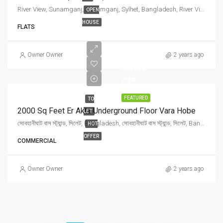
River View, Sunamganj, Sunamganj, Sylhet, Bangladesh, River View, Sunamganj, Sunamganj, Sylhet, Bangladesh, Sunamganj, Sylhet Division
OPEN
HOUSE
FLATS
৳
Owner Owner
2 years ago
২০,০০০
/মাস
FEATURED
TO
2000 Sq Feet Er Akta Underground Floor Vara Hobe
LET
সোবহানীঘাট বাস স্ট্যান্ড, সিলেট, Bangladesh, সোবহানীঘাট বাস স্ট্যান্ড, সিলেট, Bangladesh, Sylhet, Sylhet Division
HOT
OFFER
COMMERCIAL
Owner Owner
2 years ago