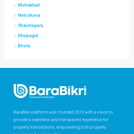
Mohakhali
Netrokona
Shaistaganj
Dhopagul
Bhola
BaraBikri platform was founded 2015 with a vision to
provide a seamless and transparent experience for
property transactions, empowering both property