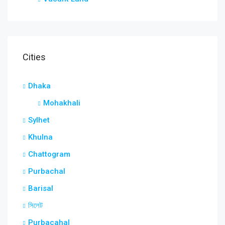
Cities
Dhaka
Mohakhali
Sylhet
Khulna
Chattogram
Purbachal
Barisal
সিলেট
Purbacahal