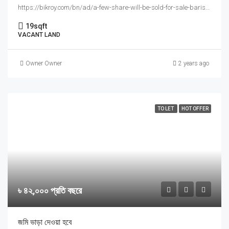
https://bikroy.com/bn/ad/a-few-share-will-be-sold-for-sale-barishal, https://bikroy.com/bn/ad/a-few-share-will-be-sold-for-sale-barishal
19
sqft
VACANT LAND
Owner Owner
2 years ago
TO LET
HOT OFFER
৳ ৪২,০০০ প্রতি বছরে
জমি ভাড়া দেওয়া হবে