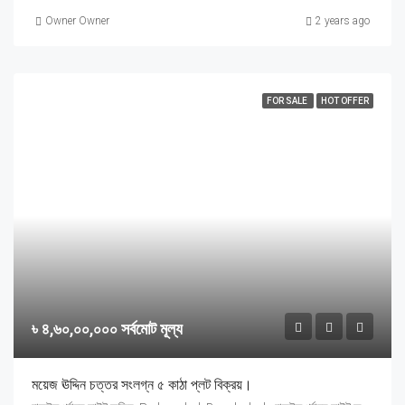
Owner Owner
2 years ago
FOR SALE
HOT OFFER
৳ ৪,৬০,০০,০০০ সর্বমোট মূল্য
ময়েজ ঊদ্দিন চত্তর সংলগ্ন ৫ কাঠা প্লট বিক্রয়।