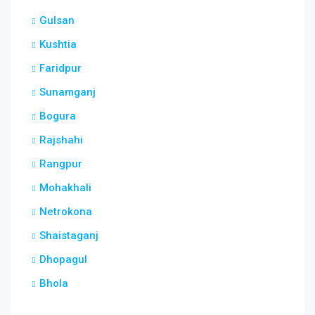
Gulsan
Kushtia
Faridpur
Sunamganj
Bogura
Rajshahi
Rangpur
Mohakhali
Netrokona
Shaistaganj
Dhopagul
Bhola