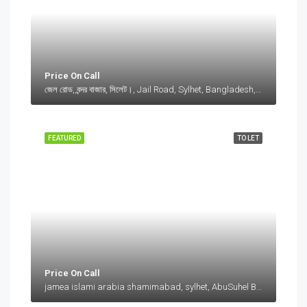
Price On Call
জেল রোড, বন্দর বাজার, সিলেট।, Jail Road, Sylhet, Bangladesh, জেল রোড, বন্দর বাজার, সিলেট।, Jail Road, Sylhet, Bangladesh, সিলেট।, Sylhet Division
FEATURED
TO LET
Price On Call
jamea islami arabia shamimabad, sylhet, AbuSuhel Begh Road, Sylhet, Bangladesh, jamea islami arabia shamimabad, sylhet, AbuSuhel Begh Road, Sylhet, Bangladesh, Sylhet, Sylhet Division