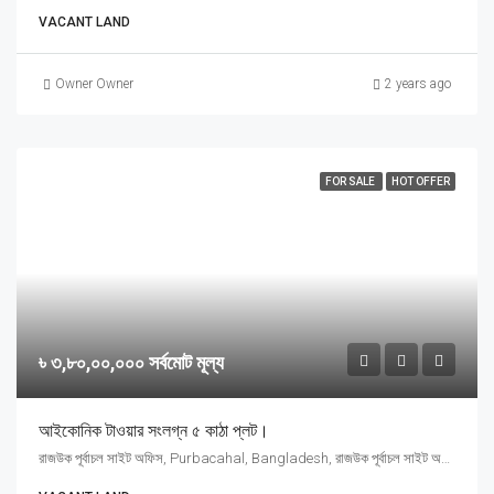
VACANT LAND
Owner Owner
2 years ago
FOR SALE
HOT OFFER
৳ ৩,৮০,০০,০০০ সর্বমোট মূল্য
আইকোনিক টাওয়ার সংলগ্ন ৫ কাঠা প্লট।
রাজউক পূর্বাচল সাইট অফিস, Purbacahal, Bangladesh, রাজউক পূর্বাচল সাইট অফিস, Purbacahal, Bangladesh, Purbacahal, Dhaka Division