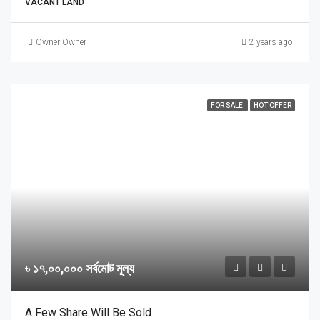
VACANT LAND
Owner Owner
2 years ago
FOR SALE
HOT OFFER
৳ ১৭,০০,০০০ সর্বমোট মূল্য
A Few Share Will Be Sold