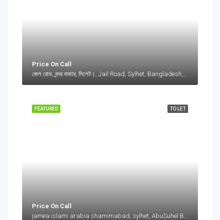
Price On Call
জেল রোড, বন্দর বাজার, সিলেট।, Jail Road, Sylhet, Bangladesh, জেল রোড, বন্দর বাজার, সিলেট।, Jail Road, Sylhet, Bangladesh, সিলেট।, Sylhet Division
FEATURED
TO LET
Price On Call
jamea islami arabia shamimabad, sylhet, AbuSuhel Begh Road, Sylhet, Bangladesh, jamea islami arabia shamimabad, sylhet, AbuSuhel Begh Road, Sylhet, Bangladesh, Sylhet, Sylhet Division