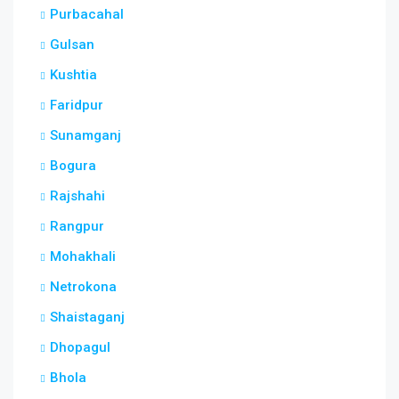
Purbacahal
Gulsan
Kushtia
Faridpur
Sunamganj
Bogura
Rajshahi
Rangpur
Mohakhali
Netrokona
Shaistaganj
Dhopagul
Bhola