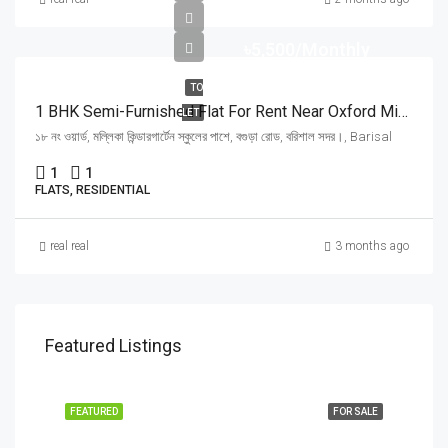
৳5,500/Monthly
TO
1 BHK Semi-Furnished Flat For Rent Near Oxford Mission Church, Barisha
LET
১৮ নং ওয়ার্ড, মল্লিকা কিন্ডারগার্টেন স্কুলের পাশে, বগুড়া রোড, বরিশাল সদর।, Barisal
1
1
FLATS, RESIDENTIAL
real real
3 months ago
Featured Listings
FEATURED
FOR SALE