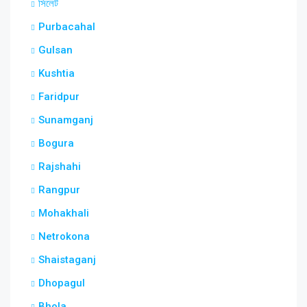
সিলেট
Purbacahal
Gulsan
Kushtia
Faridpur
Sunamganj
Bogura
Rajshahi
Rangpur
Mohakhali
Netrokona
Shaistaganj
Dhopagul
Bhola