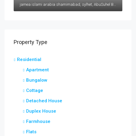
jamea islami arabia shamimabad, sylhet, AbuSuhel Begh Road, Sylhet, Bangladesh, jamea islami arabia shamimabad, sylhet, AbuSuhel Begh Road, Sylhet, Bangladesh, Sylhet, Sylhet Division
Property Type
Residential
Apartment
Bungalow
Cottage
Detached House
Duplex House
Farmhouse
Flats