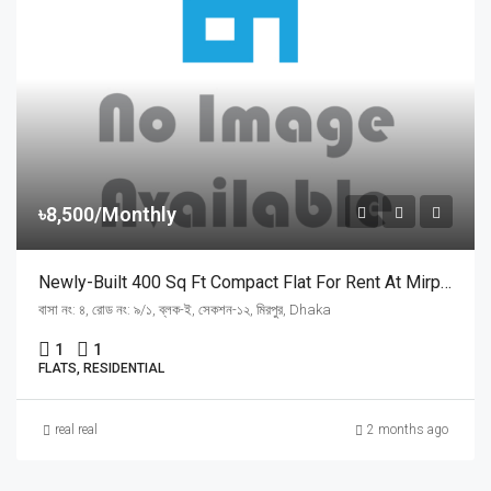
৳8,500/Monthly
Newly-Built 400 Sq Ft Compact Flat For Rent At Mirpur Section 12 | মিরপুর ১২ নম্বর সেকশনে ই-ব্লকে গেটেড কম্পাউন্ডে ৮,৫০০ টাকায় নতুন ফ্ল্যাট ভাড়া
বাসা নং: ৪, রোড নং: ৯/১, ব্লক-ই, সেকশন-১২, মিরপুর, Dhaka
1
1
FLATS, RESIDENTIAL
real real
2 months ago