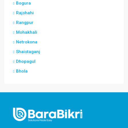
Bogura
Rajshahi
Rangpur
Mohakhali
Netrokona
Shaistaganj
Dhopagul
Bhola