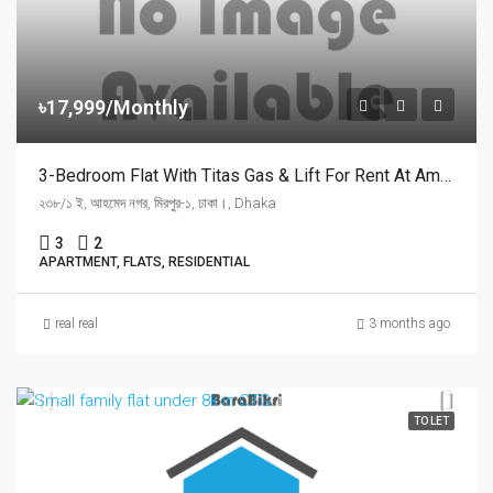
৳17,999/Monthly
3-Bedroom Flat With Titas Gas & Lift For Rent At Amena Garden House, Mirpur 1 | মিরপুর ১ আহমেদ নগরে তিতাস গ্যাস ও লিফটসহ ৩ বেডরুমের ফ্ল্যাট ভাড়া
২৩৮/১ ই, আহমেদ নগর, মিরপুর-১, ঢাকা।, Dhaka
3
2
APARTMENT, FLATS, RESIDENTIAL
real real
3 months ago
TO LET