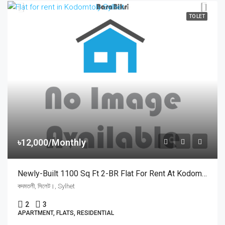
TO LET
৳12,000/Monthly
Newly-Built 1100 Sq Ft 2-BR Flat For Rent At Kodomtoly, Sylhet | সিলেটের কদমতলী স্বর্ণশিখায় ৩য় তলায় মাত্র ১২,০০০ টাকায় ২ বেডরুমের সুদৃশ্য ফ্ল্যাট ভাড়া
কদমতলী, সিলেট।, Sylhet
2
3
APARTMENT, FLATS, RESIDENTIAL