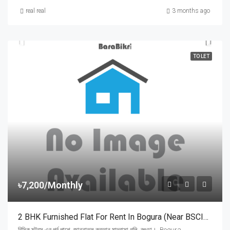
real real
3 months ago
TO LET
৳7,200/Monthly
2 BHK Furnished Flat For Rent In Bogura (Near BSCIC Motors)
বিসিক মটরস এর পূর্ব পাশে, জান্নাতুল কুরআন মাদ্রাসা গলি, বগুড়া।, Bogura