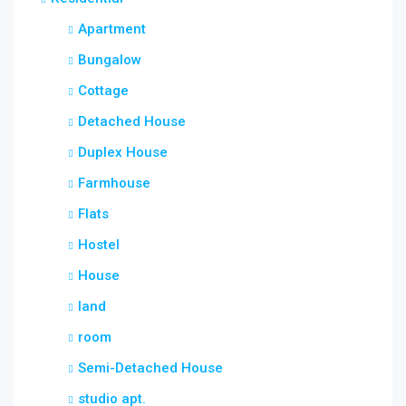
৳12,
Apartment
jamea islami arabia shamimabad, sylhet, AbuSuhel Begh Road, Sylhet, Bangladesh, jamea islami arabia shamimabad, sylhet, AbuSuhel Begh Road, Sylhet, Bangladesh, Sylhet, Sylhet Division
Bungalow
Cottage
Detached House
Duplex House
Farmhouse
Flats
Hostel
House
land
room
Semi-Detached House
studio apt.