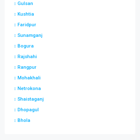
Gulsan
Kushtia
Faridpur
Sunamganj
Bogura
Rajshahi
Rangpur
Mohakhali
Netrokona
Shaistaganj
Dhopagul
Bhola