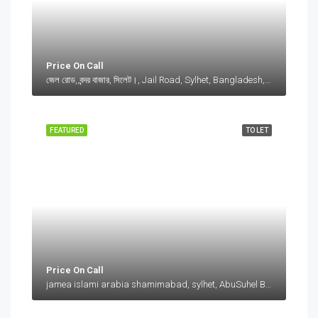
Price On Call
জেল রোড, বন্দর বাজার, সিলেট।, Jail Road, Sylhet, Bangladesh, জেল রোড, বন্দর বাজার, সিলেট।, Jail Road, Sylhet, Bangladesh, সিলেট।, Sylhet Division
FEATURED
TO LET
Price On Call
jamea islami arabia shamimabad, sylhet, AbuSuhel Begh Road, Sylhet, Bangladesh, jamea islami arabia shamimabad, sylhet, AbuSuhel Begh Road, Sylhet, Bangladesh, Sylhet, Sylhet Division