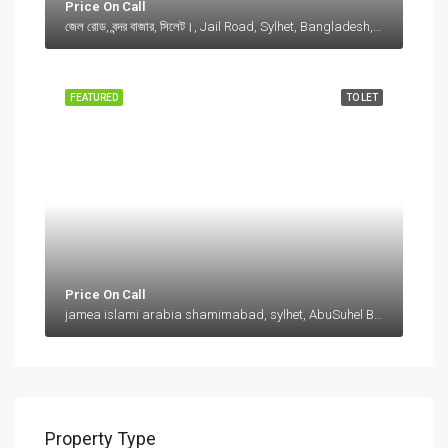
Price On Call
জেল রোড, বন্দর বাজার, সিলেট।, Jail Road, Sylhet, Bangladesh, জেল রোড, বন্দর বাজার, সিলেট।, Jail Road, Sylhet, Bangladesh, সিলেট।, Sylhet Division
FEATURED
TO LET
Price On Call
jamea islami arabia shamimabad, sylhet, AbuSuhel Begh Road, Sylhet, Bangladesh, jamea islami arabia shamimabad, sylhet, AbuSuhel Begh Road, Sylhet, Bangladesh, Sylhet, Sylhet Division
Property Type