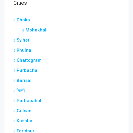
Cities
Dhaka
Mohakhali
Sylhet
Khulna
Chattogram
Purbachal
Barisal
সিলেট
Purbacahal
Gulsan
Kushtia
Faridpur