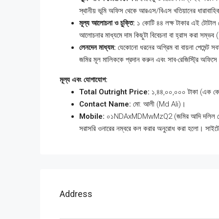
স্থানীয় ভূমি অফিস থেকে আরএস/বিএস খতিয়ানের ধারাবাহিক
মূল্য আলোচনা ও চুক্তি:
১ কোটি ৪৪ লক্ষ টাকার এই টোটাল মে
আলোচনার মাধ্যমে দাম কিছুটা বিবেচনা বা হ্রাস করা সম্ভব (
লেনদেন মাধ্যম:
যেকোনো ধরনের অগ্রিম বা বায়না পেমেন্ট সব
জমির মূল মালিককে প্রদান করুন এবং সাব-রেজিস্ট্রি অফিসে
মূল্য এবং যোগাযোগ:
Total Outright Price:
১,৪৪,০০,০০০ টাকা (এক কোটি
Contact Name:
মো: আলী (Md Ali)।
Mobile:
০১NDAxMDMwMzQ2 (জমির আদি দলিল ভেরিফিকেশন
সরাসরি ওনারের নম্বরে কল করার অনুরোধ করা হলো। সাইটে
Address