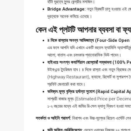
হাঁটা দূরত্বে সুন্দর কেন্দ্রীয় মসজিদ।
Bridge Advantage:
নতুন ব্রিজটি চালু হওয়ায় এই জো
দূরত্বকে অনেক কমিয়ে এনেছে।
কেন এই প্লটটি আপনার ব্যবসা বা ফ্য
৪ দিকে রাস্তার অনন্য আভিজাত্য (Four-Side Open
এর ফলে আপনি যদি এখানে একটি বহুতল ফ্যামিলি অ্যাপার্টমেন্
আলো, বাতাস এবং চমৎকার প্যানোরামিক ভিউ পাবেন।
হাইওয়ে সংলগ্ন কমার্শিয়াল রেস্তোরাঁ সম্ভাবনা (1
উইকএন্ড ট্যুরিজম হাব। ৪ দিকে রাস্তা এবং নতুন ব্রিজের ম
(Highway Restaurant), ক্যাফে, রিসোর্ট বা সুপারশপ তৈর
প্রফিট জেনারেট করা যাবে।
ভবিষ্যৎ মূল্য বৃদ্ধির দুর্দান্ত সুযোগ (Rapid Capita
সাশ্রয়ী বাজার মূল্য (Estimated Price per Decimal
১-২ বছরের মধ্যে এই জমির রি-সেল ভ্যালু দ্বিগুণ হওয়া সময়
সতর্কতা ও আইনি পরামর্শ:
নিরাপদ এবং উচ্চ-মূল্যের রিয়েল এস্টেট ল
ভূমি অফিস ভেরিফিকেশন:
যেহেতু ওনারের নিজস্ব ২২ শতাংশ