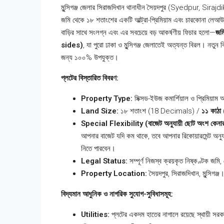
মুন্সিগঞ্জ জেলার সিরাজদিখান থানাধীন সৈয়দপুর (Syedpur, Sirajdi
জমি থেকে ১৮ শতাংশের একটি আল্ট্রা-প্রিমিয়াম এবং চারকোনা লেআউ
বাড়ির সাথে সংলগ্ন এবং এর সবচেয়ে বড় আকর্ষণীয় ফিচার হলো—
জম
sides)
, যা পুরো ঢাকা ও মুন্সিগঞ্জ জেলাতেই অত্যন্ত বিরল। নতুন 
জন্য ১০০% উপযুক্ত।
প্লটের বিস্তারিত বিবরণ:
Property Type:
মিক্সড-ইউজ কমার্শিয়াল ও প্রিমিয়াম 
Land Size:
১৮ শতাংশ (18 Decimals) /
১১ কাঠ
Special Flexibility (বাজেট অনুযায়ী ছোট অংশ কেনার
আপনার বাজেট যদি কম থাকে, তবে আপনার রিকোয়ারমেন্ট অনু
নিতে পারবেন।
Legal Status:
সম্পূর্ণ নিজস্ব ক্রয়কৃত নিষ্কণ্টক জ
Property Location:
সৈয়দপুর, সিরাজদিখান, মুন্সিগঞ্জ
বিদ্যমান আধুনিক ও নাগরিক সুযোগ-সুবিধাসমূহ:
Utilities:
প্লটের একদম হাতের নাগালে রয়েছে স্থায়ী সরকা