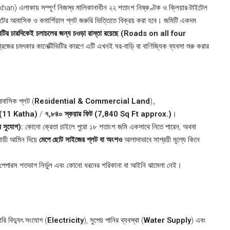
khan) এলাকায় সম্পূর্ণ নিজস্ব মালিকানাধীন ২২ শতাংশ নিষ্কণ্টক ও ক্লিয়ার-টাইটেল
টের আবাসিক ও কমার্শিয়াল প্লট জরুরি ভিত্তিতে বিক্রয় করা হবে। জমিটি একদম
িটির চারদিকেই চলাচলের জন্য চওড়া রাস্তা রয়েছে (Roads on all four
ব্রিজের চমৎকার কানেক্টিভিটির কারণে এটি এখনই ঘর-বাড়ি বা বাণিজ্যিক ব্যবসা শুরু করার
আবাসিক প্লট (
Residential & Commercial Land
)。
া (11 Katha)
/
৭,৮৪০ স্কয়ার ফিট (7,840 Sq Ft approx.)
।
 সুযোগ):
কোনো ক্রেতা চাইলে পুরো ১৮ শতাংশ জমি একসাথে নিতে পারেন, অথবা
যায়ী আমিন দিয়ে
মেপে ছোট সাইজের প্লট বা অংশও
আলাদাভাবে সাশ্রয়ী মূল্যে কিনে
মি, পেপারস শতভাগ নির্ভুল এবং কোনো ধরনের শরিকানা বা আইনি ঝামেলা নেই।
।
রি বিদ্যুৎ সংযোগ (
Electricity
), সুপেয় পানির ব্যবস্থা (
Water Supply
) এবং