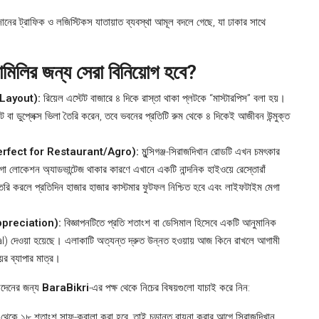
নের ট্রাফিক ও লজিস্টিকস যাতায়াত ব্যবস্থা আমূল বদলে গেছে, যা ঢাকার সাথে
ামিলির জন্য সেরা বিনিয়োগ হবে?
 Layout):
রিয়েল এস্টেট বাজারে ৪ দিকে রাস্তা থাকা প্লটকে “মাস্টারপিস” বলা হয়।
ট বা ডুপ্লেক্স ভিলা তৈরি করেন, তবে ভবনের প্রতিটি রুম থেকে ৪ দিকেই আজীবন উন্মুক্ত
00% Perfect for Restaurant/Agro):
মুন্সিগঞ্জ-সিরাজদিখান রোডটি এখন চমৎকার
েগা লোকেশন অ্যাডভান্টেজ থাকার কারণে এখানে একটি নান্দনিক হাইওয়ে রেস্তোরাঁ
ি করলে প্রতিদিন হাজার হাজার কাস্টমার ফুটফল নিশ্চিত হবে এবং লাইফটাইম মেগা
l Appreciation):
বিজ্ঞাপনটিতে প্রতি শতাংশ বা ডেসিমাল হিসেবে একটি আনুমানিক
) দেওয়া হয়েছে। এলাকাটি অত্যন্ত দ্রুত উন্নত হওয়ায় আজ কিনে রাখলে আগামী
ের ব্যাপার মাত্র।
েনদেনের জন্য
BaraBikri
-এর পক্ষ থেকে নিচের বিষয়গুলো যাচাই করে নিন:
 থেকে ১৮ শতাংশ সাফ-কবালা করা হবে, তাই চূড়ান্ত বায়না করার আগে সিরাজদিখান