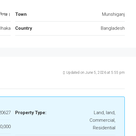
্সিগঞ্জ।
Town
Munshiganj
Dhaka
Country
Bangladesh
Updated on June 5, 2026 at 5:55 pm
20627
Property Type:
Land, land,
Commercial,
00,000
Residential