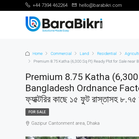
+44 7394 462264
hello@barabikri.com
Home
Commercial
Land
Residential
Agricul
Premium 8.75 Katha (6,300 Sq Ft) Ready Plot for Sale near Banglades
Premium 8.75 Katha (6,300 
Bangladesh Ordnance Factories,
ফ্যাক্টরির কাছে ১৫ ফুট রাস্তাসহ ৮.৭৫ 
FOR SALE
Gazipur Cantonment area, Dhaka