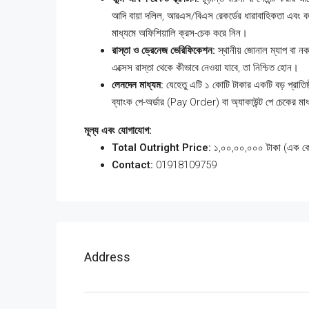
আদি বায়া দলিল, আরএস/বিএস রেকর্ডের ধারাবাহিকতা এবং 
মাধ্যমে অফিশিয়ালি ক্রস-চেক করে নিন।
রাস্তা ও ড্রেনেজ ভেরিফিকেশন:
স্থানীয় জোনাল ম্যাপ বা ন
এক্সেস রাস্তা থেকে কীভাবে নেওয়া যাবে, তা নিশ্চিত হোন।
লেনদেন মাধ্যম:
যেহেতু এটি ১ কোটি টাকার একটি বড় প্রাতিষ্
ব্যাংক পে-অর্ডার (Pay Order) বা অ্যাকাউন্ট পে চেকের মা
মূল্য এবং যোগাযোগ:
Total Outright Price:
১,০০,০০,০০০ টাকা (এক কোট
Contact:
01918109759
Address