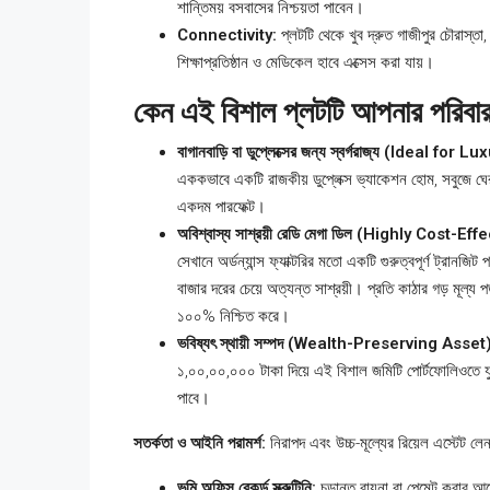
শান্তিময় বসবাসের নিশ্চয়তা পাবেন।
Connectivity:
প্লটটি থেকে খুব দ্রুত গাজীপুর চৌরাস্তা
শিক্ষাপ্রতিষ্ঠান ও মেডিকেল হাবে এক্সেস করা যায়।
কেন এই বিশাল প্লটটি আপনার পরিবার 
বাগানবাড়ি বা ডুপ্লেক্সের জন্য স্বর্গরাজ্য (Ideal 
এককভাবে একটি রাজকীয় ডুপ্লেক্স ভ্যাকেশন হোম, সবুজে ঘেরা 
একদম পারফেক্ট।
অবিশ্বাস্য সাশ্রয়ী রেডি মেগা ডিল (Highly Cost-Ef
সেখানে অর্ডন্যান্স ফ্যাক্টরির মতো একটি গুরুত্বপূর্ণ ট্রানজিট
বাজার দরের চেয়ে অত্যন্ত সাশ্রয়ী। প্রতি কাঠার গড় মূল্য প
১০০% নিশ্চিত করে।
ভবিষ্যৎ স্থায়ী সম্পদ (Wealth-Preserving Asset)
১,০০,০০,০০০ টাকা দিয়ে এই বিশাল জমিটি পোর্টফোলিওতে যুক্
পাবে।
সতর্কতা ও আইনি পরামর্শ:
নিরাপদ এবং উচ্চ-মূল্যের রিয়েল এস্টেট ল
ভূমি অফিস রেকর্ড স্ক্রুটিনি:
চূড়ান্ত বায়না বা পেমেন্ট কর