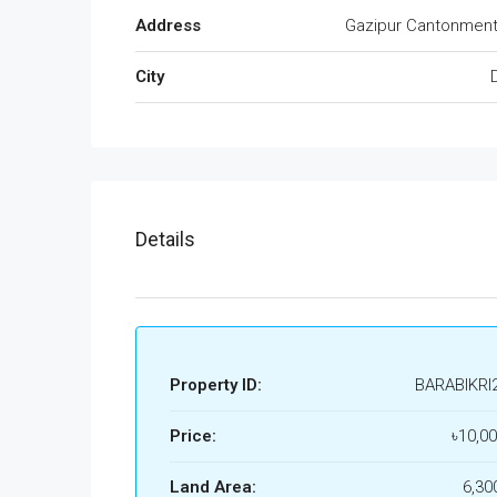
Address
Gazipur Cantonment
City
Details
Property ID:
BARABIKRI
Price:
৳10,0
Land Area:
6,30