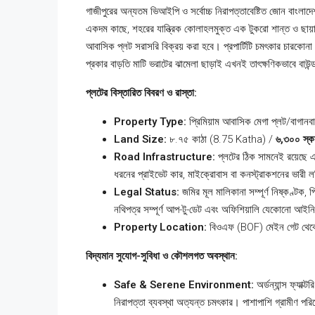
গাজীপুরের অন্যতম ভিআইপি ও সর্বোচ্চ নিরাপত্তাবেষ্টিত জোন ব
একদম কাছে, শহরের যান্ত্রিক কোলাহলমুক্ত এক টুকরো শান্ত ও ছায
আবাসিক প্লট সরাসরি বিক্রয় করা হবে। প্রপার্টিটি চমৎকার চারকোনা
প্রকার বাড়তি মাটি ভরাটের ঝামেলা ছাড়াই এখনই তাৎক্ষণিকভাবে বাউন্ডা
প্লটের বিস্তারিত বিবরণ ও রাস্তা:
Property Type:
প্রিমিয়াম আবাসিক মেগা প্লট/বাগানবা
Land Size:
৮.৭৫ কাঠা (8.75 Katha) /
৬,৩০০ স্
Road Infrastructure:
প্লটের ঠিক সামনেই রয়েছে
ধরনের প্রাইভেট কার, মাইক্রোবাস বা কনস্ট্রাকশনের ভারী 
Legal Status:
জমির মূল মালিকানা সম্পূর্ণ নিষ্কণ্ট
নথিপত্র সম্পূর্ণ আপ-টু-ডেট এবং অফিশিয়ালি যেকোনো আইনি
Property Location:
বিওএফ (BOF) মেইন গেট থেকে ম
বিদ্যমান সুযোগ-সুবিধা ও কৌশলগত অবস্থান:
Safe & Serene Environment:
অর্ডন্যান্স ফ্যাক
নিরাপত্তা ব্যবস্থা অত্যন্ত চমৎকার। পাশাপাশি গ্রামীণ পরি