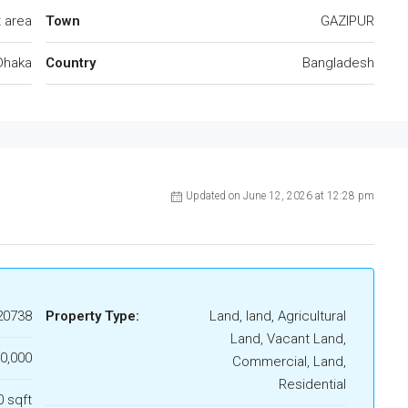
 area
Town
GAZIPUR
Dhaka
Country
Bangladesh
Updated on June 12, 2026 at 12:28 pm
20738
Property Type:
Land, land, Agricultural
Land, Vacant Land,
00,000
Commercial, Land,
Residential
0 sqft