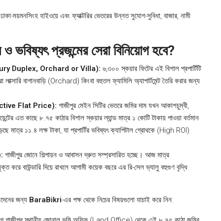
, ঢাকা-ময়মনসিংহ হাইওয়ে এবং ফ্যাক্টরির ভেতরের উন্নত সুযোগ-সুবিধা, বাজার, নামী
ও ভবিষ্যৎ প্রজন্মের সেরা বিনিয়োগ হবে?
for Luxury Duplex, Orchard or Villa):
৬,৩০০ স্কয়ার ফিটের এই বিশাল প্রপার্টিটি
লাক্সারি বাগানবাড়ি (Orchard) কিংবা বহুতল ফ্যামিলি অ্যাপার্টমেন্ট তৈরি করার জন্য
fective Flat Price):
গাজীপুর মেইন সিটির ভেতরে জমির দাম যখন আকাশচুম্বী,
 পয়েন্টের এত কাছে ৮.৭৫ কাঠার বিশাল স্কয়ার ল্যান্ড মাত্র ১ কোটি টাকায় পাওয়া বর্তমান
ড়ছে মাত্র ১১.৪ লক্ষ টাকা, যা প্রপার্টির ভবিষ্যৎ ক্যাপিটাল গ্রোথকে (High ROI)
:
গাজীপুর জোনে শিল্পায়ন ও আবাসন দ্রুত সম্প্রসারিত হচ্ছে। আজ মাত্র
ত করে বাউন্ডারি দিয়ে রাখলে আগামী কয়েক বছরে এর রি-সেল ভ্যালু বহুগুণ বৃদ্ধি
েনদেনের জন্য
BaraBikri
-এর পক্ষ থেকে নিচের বিষয়গুলো যাচাই করে নিন:
ার আগে গাজীপুর স্থানীয় জোনাল ভূমি অফিস (Land Office) থেকে এই ৮.৭৫ কাঠা জমির