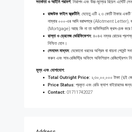
সতর্কতা ও আইনি পরামর্শ:
নিরাপদ এবং উচ্চ-মূল্যের রিয়েল এস্টেট ল
রাজউক ফাইল স্ক্রুটিনি:
যেহেতু এটি ২.৩ কোটি টাকার একটি 
নাম্বার ০০০-এর আদি বরাদ্দপত্র (Allotment Letter), বর্ত
(Mortgage) আছে কি না তা অফিসিয়ালি ক্রস-চেক করে
রাস্তা ও ড্রেনেজ ভেরিফিকেশন:
৪০৪এ নম্বর রোডের প্রশস্ত
নিশ্চিত হোন।
লেনদেন মাধ্যম:
যেকোনো ধরনের অগ্রিম বা বায়না পেমেন্ট সব
করুন এবং সাব-রেজিস্ট্রি অফিসে অফিশিয়াল রেজিস্ট্রেশন ন
মূল্য এবং যোগাযোগ:
Total Outright Price:
২,৩০,০০,০০০ টাকা (দুই কোট
Price Status:
প্রকৃত এবং রেডি ক্যাশ বাইয়ারদের জন্য 
Contact:
01711742027
Address