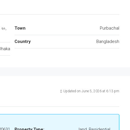
: ২০,
Town
Purbachal
Country
Bangladesh
Dhaka
Updated on June 5, 2026 at 6:13 pm
20631
Property Type:
land, Residential