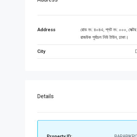
Address
রোড নং: ৪০৪এ, প্লট নং: ০০০, সেক্টর
রাজউক পূর্বাচল নিউ টাউন, ঢাকা।
City
Details
Property ID:
BARABIKRI