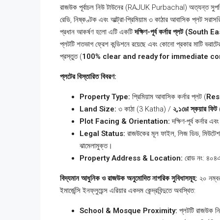
রাজউক পূর্বাচল নিউ টাউনের (RAJUK Purbachal) অত্যন্ত সুপর
রেডি, নিষ্কণ্টক এবং আল্ট্রা-প্রিমিয়াম ৩ কাঠার আবাসিক প্লট সরা
প্রধান আকর্ষণ হলো এটি একটি
দক্ষিণ-পূর্ব কর্নার প্লট (Sout
প্লটটি শতভাগ ফ্রেশ কন্ডিশনে রয়েছে এবং কোনো প্রকার মাটি ভরাটের ঝা
প্রস্তুত (
100% clear and ready for immediate co
প্লটের বিস্তারিত বিবরণ:
Property Type:
প্রিমিয়াম আবাসিক কর্নার প্লট (
Res
Land Size:
৩ কাঠা (3 Katha) /
২,১৬ো স্কয়ার ফ
Plot Facing & Orientation:
দক্ষিণ-পূর্ব কর্নার 
Legal Status:
রাজউকের মূল ফাইল, লিজ ডিড, মিউটেশন
ঝামেলামুক্ত।
Property Address & Location:
রোড নং: ৪০৪এ, 
বিদ্যমান আধুনিক ও রাজউক অনুমোদিত নাগরিক সুবিধাসমূহ
:
২০ নম্বর
ইমার্জেন্সি ইনফ্লুয়েন্স এরিয়ার একদম কেন্দ্রবিন্দুতে অবস্থিত:
School & Mosque Proximity:
প্লটটি রাজউক নির