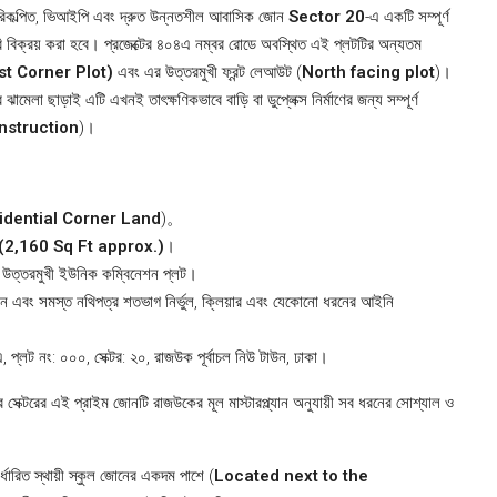
িকল্পিত, ভিআইপি এবং দ্রুত উন্নতশীল আবাসিক জোন
Sector 20
-এ একটি সম্পূর্ণ
সরি বিক্রয় করা হবে। প্রজেক্টের ৪০৪এ নম্বর রোডে অবস্থিত এই প্লটটির অন্যতম
h East Corner Plot)
এবং এর উত্তরমুখী ফ্রন্ট লেআউট (
North facing plot
)।
মেলা ছাড়াই এটি এখনই তাৎক্ষণিকভাবে বাড়ি বা ডুপ্লেক্স নির্মাণের জন্য সম্পূর্ণ
nstruction
)।
idential Corner Land
)。
িট (2,160 Sq Ft approx.)
।
এবং উত্তরমুখী ইউনিক কম্বিনেশন প্লট।
 এবং সমস্ত নথিপত্র শতভাগ নির্ভুল, ক্লিয়ার এবং যেকোনো ধরনের আইনি
প্লট নং: ০০০, সেক্টর: ২০, রাজউক পূর্বাচল নিউ টাউন, ঢাকা।
 সেক্টরের এই প্রাইম জোনটি রাজউকের মূল মাস্টারপ্ল্যান অনুযায়ী সব ধরনের সোশ্যাল ও
্ধারিত স্থায়ী স্কুল জোনের একদম পাশে (
Located next to the