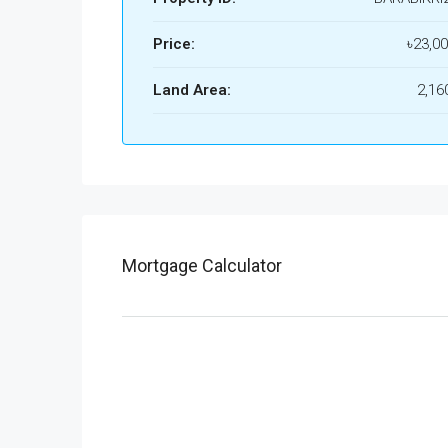
Price:
৳23,0
Land Area:
2,16
Mortgage Calculator