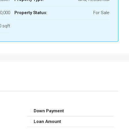
00,000
Property Status:
For Sale
0 sqft
Down Payment
Loan Amount