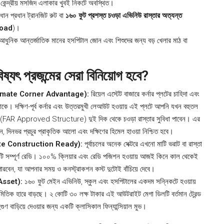
রিত কেন্দ্রীয় মসজিদ এলাকার খুবই নিকটে অবস্থিত।
রধান প্রধান ট্রানজিট রুট বা
১৬০ ফুট প্রশস্ত চওড়া এভিনিউ রাস্তার অত্যন্ত
road
)।
ে আধুনিক আন্তর্জাতিক মানের হসপিটাল জোন এবং শিশুদের জন্য বড় খেলার মাঠ বা
্যৎ প্রজন্মের সেরা বিনিয়োগ হবে?
(The Ultimate Corner Advantage):
রিয়েল এস্টেট বাজারে কর্নার প্লটের চাহিদা এবং
ে। দক্ষিণ-পূর্ব কর্নার এবং উত্তরমুখী লেআউট হওয়ায় এই প্লটে আপনি যখন বহুতল
ায়ী (FAR Approved Structure) দুই দিক থেকে চওড়া রাস্তার সুবিধা পাবেন। এর
, দিনভর প্রচুর প্রাকৃতিক আলো এবং দক্ষিণের হিমেল হাওয়া নিশ্চিত হবে।
mediate Construction Ready):
পূর্বাচলের অনেক সেক্টরে এখনো মাটি ভরাট বা রাস্তা
োডটি সম্পূর্ণ রেডি। ১০০% ক্লিয়ার এবং রেডি পজিশন হওয়ায় আজই কিনে কাল থেকেই
পারবেন, যা আপনার সময় ও কনস্ট্রাকশন কস্ট দুটোই বাঁচিয়ে দেবে।
 Asset):
১৬০ ফুট মেইন এভিনিউ, স্কুল এবং হসপিটালের একদম সন্নিকটে হওয়ায়
জ্যামিতিক হারে বাড়ছে। ২ কোটি ৩০ লক্ষ টাকার এই আউটরাইট মেগা ডিলটি বর্তমান ট্রেন্ড
ুণ বাড়িয়ে দেওয়ার জন্য একটি ক্লাসিকাল ফিন্যান্সিয়াল মুভ।