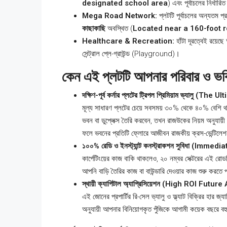
designated school area
) এবং পূর্বাচলের নির্ধা
Mega Road Network:
প্লটটি পূর্বাচলের অন্যতম প্
কাছাকাছি
অবস্থিত (
Located near a 160-foot 
Healthcare & Recreation:
হাঁটা দূরত্বেই রয়েছ
সেন্ট্রাল প্লে-গ্রাউন্ড (Playground)।
কেন এই প্লটটি আপনার পরিবার ও ভবিষ
দক্ষিণ-পূর্ব কর্নার প্লটের ট্রিপল প্রিমিয়াম ভ্যালু 
মূল্য সাধারণ প্লটের চেয়ে সবসময় ৩০% থেকে ৪০% বেশি থাক
ভবন বা ডুপ্লেক্স তৈরি করবেন, তখন রাজউকের নিয়ম অনুয
ফলে ভবনের প্রতিটি ফ্লোরে আজীবন রাজকীয় ক্রস-ভেন্টিলেশন
১০০% রেডি ও ইনস্ট্যান্ট কনস্ট্রাকশন সুবিধা (Im
কার্পেটিংয়ের কাজ বাকি থাকলেও, ২০ নম্বর সেক্টরের এই র
আপনি বাড়ি তৈরির কাজ বা বাউন্ডারি দেওয়ার কাজ শুরু করতে 
স্থায়ী ক্যাপিটাল অ্যাপ্রিসিয়েশন (High ROI Future
এই জোনের প্রপার্টির রি-সেল ভ্যালু ও ফ্ল্যাট বিক্রির হার 
অনুযায়ী আপনার বিনিয়োগকৃত পুঁজিকে আগামী কয়েক বছরে বহুগ