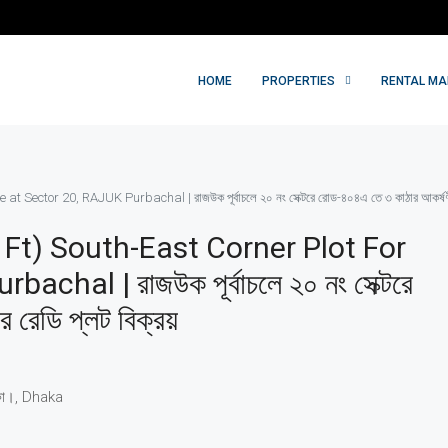
HOME
PROPERTIES
RENTAL M
ctor 20, RAJUK Purbachal | রাজউক পূর্বাচলে ২০ নং সেক্টরে রোড-৪০৪এ তে ৩ কাঠার আকর্ষণীয় কর
Ft) South-East Corner Plot For
hal | রাজউক পূর্বাচলে ২০ নং সেক্টরে
র রেডি প্লট বিক্রয়
ঢাকা।, Dhaka