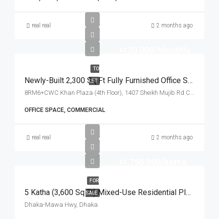
real real
2 months ago
৳120,000/Monthly
TO
Newly-Built 2,300 Sq Ft Fully Furnished Office Space For Rent At Sheikh Mujib Road, Chattogram | চট্টগ্রামের শেখ মুজিব রোড খান প্লাজায় ৪টি বেড/রুম সমমানের ২,৩০০ স্কয়ার ফিটের সুসজ্জিত অফিস স্পেস ভাড়া
LET
8RM6+CWC Khan Plaza (4th Floor), 1407 Sheikh Mujib Rd Chattogram, Chattogram
OFFICE SPACE, COMMERCIAL
real real
2 months ago
৳1,750,000/katha
FOR
5 Katha (3,600 Sq Ft) Mixed-Use Residential Plot For Sale With Modern Facilities | আধুনিক সুযোগ-সুবিধা সংবলিত পরিকল্পিত প্রকল্পে প্রতি কাঠা ১৭.৫ লক্ষ টাকায় ৫ কাঠার প্লট বিক্রয়
SALE
Dhaka-Mawa Hwy, Dhaka