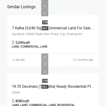
Similar Listings
৳175,000,000
FOR
7 Katha (5,040 Sq Ft) Commercial Land For Sale At Agrabad Sheikh Mujib Main Road, Chattogram | চট্টগ্রামের আগ্রাবাদ শেখ মুজিব মেইন রোডে ৭ কাঠার বাণিজ্যিক প্লট বিক্রয়
SALE
Agrabad, Sheikh Mujib Main Road, Ctg, Chattogram
5,040
sqft
LAND, COMMERCIAL, LAND
real real
2 months ago
৳1,900,000
FOR
19.70 Decimals (12 Katha) Ready Residential Plot For Urgent Sale At Golapganj, Sylhet | সিলেটের গোলাপগঞ্জে বাড়ি তৈরির জন্য ১৯.৭০ শতাংশের ১০০% উঁচু ও রেডি আবাসিক প্লট জরুরি বিক্রয়
SALE
Sylhet
8583
sqft
LAND, LAND, COMMERCIAL, LAND, RESIDENTIAL