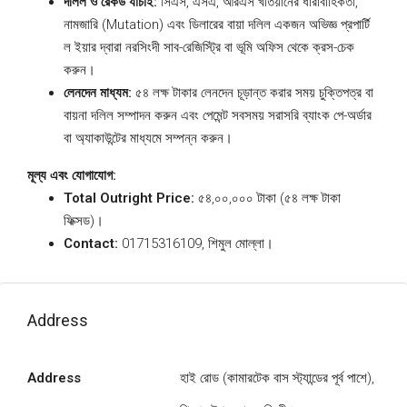
দলিল ও রেকর্ড যাচাই:
সিএস, এসএ, আরএস খতিয়ানের ধারাবাহিকতা,
নামজারি (Mutation) এবং ডিলারের বায়া দলিল একজন অভিজ্ঞ প্রপার্টি
ল ইয়ার দ্বারা নরসিংদী সাব-রেজিস্ট্রি বা ভূমি অফিস থেকে ক্রস-চেক
করুন।
লেনদেন মাধ্যম:
৫৪ লক্ষ টাকার লেনদেন চূড়ান্ত করার সময় চুক্তিপত্র বা
বায়না দলিল সম্পাদন করুন এবং পেমেন্ট সবসময় সরাসরি ব্যাংক পে-অর্ডার
বা অ্যাকাউন্টের মাধ্যমে সম্পন্ন করুন।
মূল্য এবং যোগাযোগ:
Total Outright Price:
৫৪,০০,০০০ টাকা (৫৪ লক্ষ টাকা
ফিক্সড)।
Contact:
01715316109, শিমুল মোল্লা।
Address
Address
হাই রোড (কামারটেক বাস স্ট্যান্ডের পূর্ব পাশে),