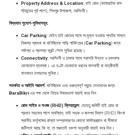
Property Address & Location:
হাই রোড (কামারটেক বাস
স্ট্যান্ডের পূর্ব পাশে), শিবপুর উপজেলা, নরসিংদী।
বিদ্যমান সুযোগ-সুবিধাসমূহ:
Car Parking:
মেইন হাই রোডের সাথে সংযুক্ত হওয়ায় প্লটের সামনে
নিজস্ব গ্রাহক বা বাণিজ্যিক গাড়ি পার্কিংয়ের (
Car Parking
) জন্য
পর্যাপ্ত ও প্রশস্ত ফ্রন্ট স্পেস সুবিধা রয়েছে।
Connectivity:
নরসিংদী ও ঢাকার সাথে সরাসরি উন্নত ও চমৎকার
যোগাযোগ ব্যবস্থা। ২৪ ঘণ্টা যেকোনো ধরনের মালবাহী বা যাত্রীবাহী
যানবাহন চলাচলের সুবিধা।
সতর্কতা ও আইনি পরামর্শ:
বাণিজ্যিক এবং গুরুত্বপূর্ণ ল্যান্ড লেনদেনের জন্য
BaraBikri
-এর পক্ষ থেকে নিচের বিষয়গুলো যাচাই করে নিন:
রোড সাইড ও সওজ (RHD) ক্লিয়ারেন্স:
যেহেতু জমিটি হাই রোড বা
প্রধান সড়কের পাশে অবস্থিত, তাই সড়ক ও জনপথ বিভাগ (RHD) কিংবা
স্থানীয় কর্তৃপক্ষের রাস্তা সম্প্রসারণের কোনো মাস্টারপ্ল্যান বা সীমানা
জটিলতা আছে কি না, তা শুরুতেই নকশা অনুযায়ী যাচাই করে নিন।