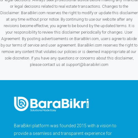
or legal decisions related to real estate transactions. Changes to the
Disclaimer: BaraBikri.com reserves the right to modify or update this disclaimer
at any time without prior notice. By continuing to use our website after any
revisions become effective, you agree to be bound by the updated terms. It is
your responsibility to review this disclaimer periodically for changes. User
Agreement: By posting advertisements on BaraBikri.com, users agree to abide
by our terms of service and user agreement. BaraBikri.com reserves the right to
remove any content that violates our policies or is deemed inappropriate at our
sole discretion. If you have any questions or concerns about this disclaimer,
please contact us at support@barabikri.com
BaraBikri platform was founded 2015 with a vision to
provide a seamless and transparent experience for