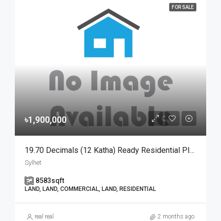
FOR SALE
৳1,900,000
19.70 Decimals (12 Katha) Ready Residential Plot For Urgent Sale At Golapganj, Sylhet | সিলেটের গোলাপগঞ্জে বাড়ি তৈরির জন্য ১৯.৭০ শতাংশের ১০০% উঁচু ও রেডি আবাসিক প্লট জরুরি বিক্রয়
Sylhet
8583
sqft
LAND, LAND, COMMERCIAL, LAND, RESIDENTIAL
real real
2 months ago