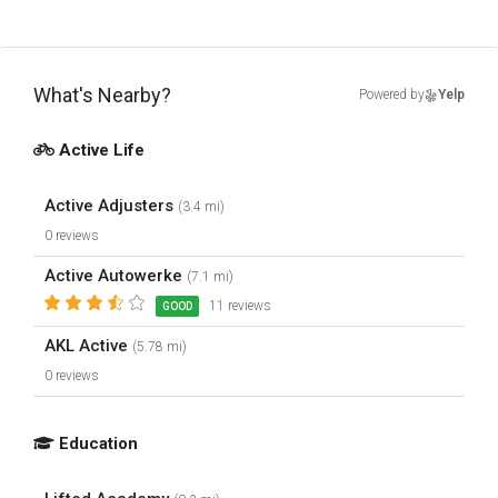
What's Nearby?
Powered by
Yelp
Active Life
Active Adjusters
(3.4 mi)
0 reviews
Active Autowerke
(7.1 mi)
11 reviews
GOOD
AKL Active
(5.78 mi)
0 reviews
Education