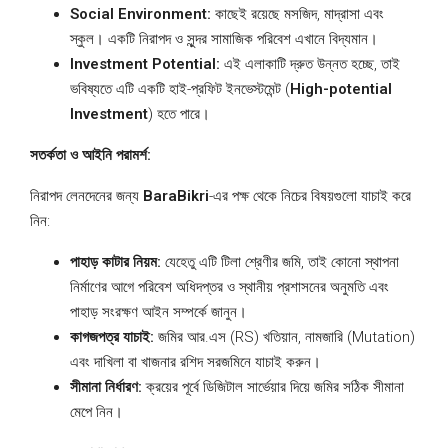
Social Environment:
কাছেই রয়েছে মসজিদ, মাদ্রাসা এবং
স্কুল। একটি নিরাপদ ও সুন্দর সামাজিক পরিবেশ এখানে বিদ্যমান।
Investment Potential:
এই এলাকাটি দ্রুত উন্নত হচ্ছে, তাই
ভবিষ্যতে এটি একটি হাই-প্রফিট ইনভেস্টমেন্ট (
High-potential
Investment
) হতে পারে।
সতর্কতা ও আইনি পরামর্শ:
নিরাপদ লেনদেনের জন্য
BaraBikri
-এর পক্ষ থেকে নিচের বিষয়গুলো যাচাই করে
নিন:
পাহাড় কাটার নিয়ম:
যেহেতু এটি টিলা শ্রেণীর জমি, তাই কোনো স্থাপনা
নির্মাণের আগে পরিবেশ অধিদপ্তর ও স্থানীয় প্রশাসনের অনুমতি এবং
পাহাড় সংরক্ষণ আইন সম্পর্কে জানুন।
কাগজপত্র যাচাই:
জমির আর.এস (RS) খতিয়ান, নামজারি (Mutation)
এবং দাখিলা বা খাজনার রশিদ সরজমিনে যাচাই করুন।
সীমানা নির্ধারণ:
ক্রয়ের পূর্বে ডিজিটাল সার্ভেয়ার দিয়ে জমির সঠিক সীমানা
মেপে নিন।