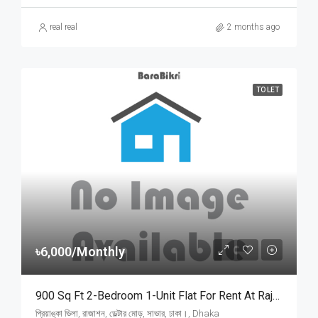
real real
2 months ago
TO LET
৳6,000/Monthly
900 Sq Ft 2-Bedroom 1-Unit Flat For Rent At Rajason Deltar Mor, Savar | সাভার রাজাশন ডেল্টার মোড়ে প্রিয়াঙ্কা ভিলায় ৬,০০০ টাকায় ৯০০ স্কয়ার ফিটের ১ ইউনিটের ফ্ল্যাট ভাড়া
প্রিয়াঙ্কা ভিলা, রাজাশন, ডেল্টার মোড়, সাভার, ঢাকা।, Dhaka