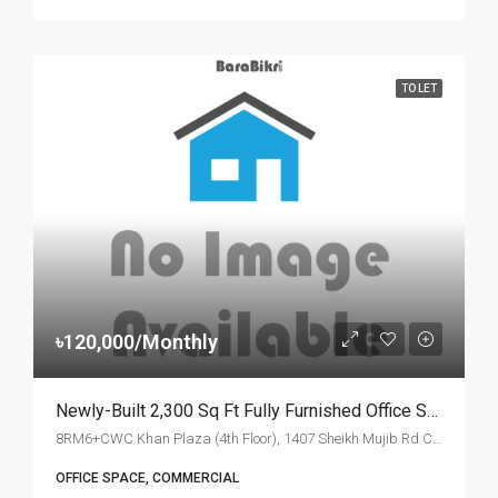
TO LET
৳120,000/Monthly
Newly-Built 2,300 Sq Ft Fully Furnished Office Space For Rent At Sheikh Mujib Road, Chattogram | চট্টগ্রামের শেখ মুজিব রোড খান প্লাজায় ৪টি বেড/রুম সমমানের ২,৩০০ স্কয়ার ফিটের সুসজ্জিত অফিস স্পেস ভাড়া
8RM6+CWC Khan Plaza (4th Floor), 1407 Sheikh Mujib Rd Chattogram, Chattogram
OFFICE SPACE, COMMERCIAL