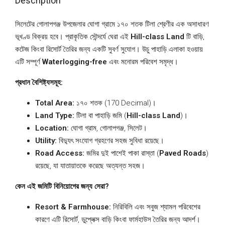
Description
সিলেটের গোলাপগঞ্জ উপজেলার ঘোগা গ্রামে ১৭০ শতক টিলা শ্রেণীর এক অসাধারণ
ভূখণ্ড বিক্রয় হবে। প্রাকৃতিক সৌন্দর্যে ঘেরা এই
Hill-class Land
টি বাড়ি,
কটেজ কিংবা রিসোর্ট তৈরির জন্য একটি সুবর্ণ সুযোগ। উচু পাহাড়ি এলাকা হওয়ায়
এটি সম্পূর্ণ
Waterlogging-free
এবং মনোরম পরিবেশ সমৃদ্ধ।
প্রধান বৈশিষ্ট্যসমূহ:
Total Area:
১৭০ শতক (170 Decimal)।
Land Type:
টিলা বা পাহাড়ি জমি (
Hill-class Land
)।
Location:
ঘোগা গ্রাম, গোলাপগঞ্জ, সিলেট।
Utility:
বিদ্যুৎ সংযোগ গ্রহণের সহজ সুবিধা রয়েছে।
Road Access:
জমির দুই পাশেই পাকা রাস্তা (
Paved Roads
)
রয়েছে, যা যাতায়াতকে করেছে অত্যন্ত সহজ।
কেন এই জমিটি বিনিয়োগের জন্য সেরা?
Resort & Farmhouse:
নিরিবিলি এবং সবুজ শ্যামল পরিবেশের
কারণে এটি রিসোর্ট, ডুপ্লেক্স বাড়ি কিংবা ফার্মহাউস তৈরির জন্য আদর্শ।