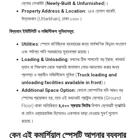
ফ্লোর লেআউট (
Newly-Built & Unfurnished
)।
Property Address & Location:
২৫৪ হেলাল মার্কেট,
উত্তরখান (Uttarkhan), ঢাকা-১২৩০।
বিদ্যমান ইউটিলিটি ও লজিস্টিকস সুবিধাসমূহ:
Utilities:
স্পেসে বাণিজ্যিক ব্যবহারের জন্য সার্বক্ষণিক বিদ্যুৎ সংযোগ
এবং পর্যাপ্ত পানি সরবরাহের সুব্যবস্থা রয়েছে।
Loading & Unloading:
ভবনের ঠিক সামনেই বড় ট্রাক, কাভার্ড
ভ্যান বা পিকআপ থেকে সরাসরি মালামাল লোড-আনলোড করার জন্য
প্রশস্ত ও স্বাধীন লজিস্টিকস সুবিধা (
Truck loading and
unloading facilities available in front
)।
Additional Space Option:
কোনো কোম্পানির যদি আরও বড়
স্পেসের প্রয়োজন হয়, তবে এই ভবনেরই গ্রাউন্ড ফ্লোরে (Ground
Floor) থাকা অতিরিক্ত
৪,৫০০ স্কয়ার ফিটের
বিশাল ফ্লোরটি ফ্যাক্টরি
বা মেইন ওয়্যারহাউজ হিসেবেও একসাথে ভাড়া নেওয়ার সুবর্ণ সুযোগ
রয়েছে।
কেন এই কমার্শিয়াল স্পেসটি আপনার ব্যবসার