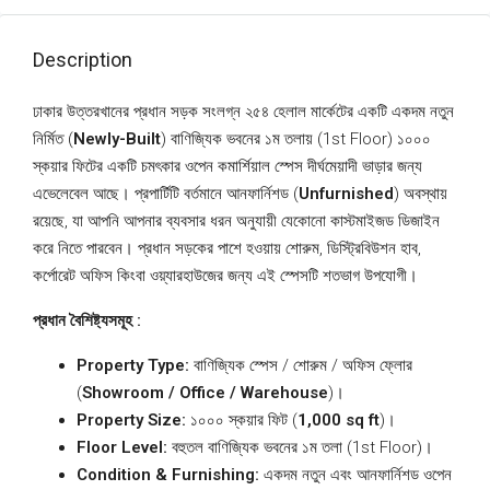
Description
ঢাকার উত্তরখানের প্রধান সড়ক সংলগ্ন ২৫৪ হেলাল মার্কেটের একটি একদম নতুন
নির্মিত (
Newly-Built
) বাণিজ্যিক ভবনের ১ম তলায় (1st Floor) ১০০০
স্কয়ার ফিটের একটি চমৎকার ওপেন কমার্শিয়াল স্পেস দীর্ঘমেয়াদী ভাড়ার জন্য
এভেলেবেল আছে। প্রপার্টিটি বর্তমানে আনফার্নিশড (
Unfurnished
) অবস্থায়
রয়েছে, যা আপনি আপনার ব্যবসার ধরন অনুযায়ী যেকোনো কাস্টমাইজড ডিজাইন
করে নিতে পারবেন। প্রধান সড়কের পাশে হওয়ায় শোরুম, ডিস্ট্রিবিউশন হাব,
কর্পোরেট অফিস কিংবা ওয়্যারহাউজের জন্য এই স্পেসটি শতভাগ উপযোগী।
প্রধান বৈশিষ্ট্যসমূহ :
Property Type:
বাণিজ্যিক স্পেস / শোরুম / অফিস ফ্লোর
(
Showroom / Office / Warehouse
)।
Property Size:
১০০০ স্কয়ার ফিট (
1,000 sq ft
)।
Floor Level:
বহুতল বাণিজ্যিক ভবনের ১ম তলা (1st Floor)।
Condition & Furnishing:
একদম নতুন এবং আনফার্নিশড ওপেন