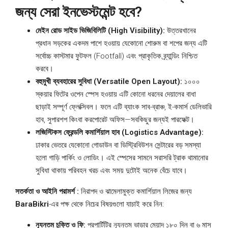
জন্য সেরা ইনভেস্টমেন্ট হবে?
মেইন রোড সাইড ভিজিবিলিটি (High Visibility):
উত্তরখানের
প্রধান সড়কের একদম পাশে হওয়ায় যেকোনো শোরুম বা শপের জন্য এটি
সর্বোচ্চ কাস্টমার ফুটফল (Footfall) এবং প্রাকৃতিক ব্র্যান্ডিং নিশ্চিত
করবে।
বহুমুখী ব্যবহারের সুবিধা (Versatile Open Layout):
১০০০
স্কয়ার ফিটের ওপেন স্পেস হওয়ায় এটি কোনো ধরনের দেয়ালের বাধা
ছাড়াই সম্পূর্ণ ফ্লেক্সিবল। ফলে এটি ব্যাংক সাব-ব্রাঞ্চ, ই-কমার্স ডেলিভারি
হাব, সুপারশপ কিংবা করপোরেট অফিস—সবকিছুর জন্যই পারফেক্ট।
লজিস্টিকস ফ্রেন্ডলি কমার্শিয়াল হাব (Logistics Advantage):
ঢাকার ভেতরে যেকোনো গোডাউন বা ডিস্ট্রিবিউশন সেন্টারের বড় সমস্যা
হলো গাড়ি পার্কিং ও লোডিং। এই স্পেসের সামনে সরাসরি ট্রাক থামানোর
সুবিধা থাকায় পরিবহন খরচ এবং সময় দুটোই অনেক বেঁচে যাবে।
সতর্কতা ও আইনি পরামর্শ :
নিরাপদ ও ঝামেলামুক্ত কমার্শিয়াল লিজের জন্য
BaraBikri
-এর পক্ষ থেকে নিচের বিষয়গুলো যাচাই করে নিন:
ন্যূনতম চুক্তি ও ফি:
প্রপার্টিটির ন্যূনতম ভাড়ার মেয়াদ ১৮০ দিন বা ৬ মাস