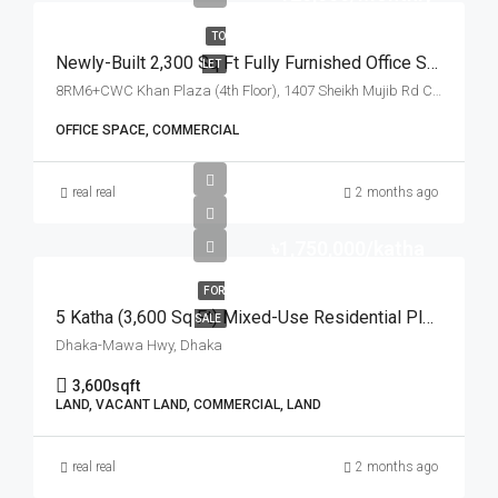
TO
Newly-Built 2,300 Sq Ft Fully Furnished Office Space For Rent At Sheikh Mujib Road, Chattogram | চট্টগ্রামের শেখ মুজিব রোড খান প্লাজায় ৪টি বেড/রুম সমমানের ২,৩০০ স্কয়ার ফিটের সুসজ্জিত অফিস স্পেস ভাড়া
LET
8RM6+CWC Khan Plaza (4th Floor), 1407 Sheikh Mujib Rd Chattogram, Chattogram
OFFICE SPACE, COMMERCIAL
real real
2 months ago
৳1,750,000/katha
FOR
5 Katha (3,600 Sq Ft) Mixed-Use Residential Plot For Sale With Modern Facilities | আধুনিক সুযোগ-সুবিধা সংবলিত পরিকল্পিত প্রকল্পে প্রতি কাঠা ১৭.৫ লক্ষ টাকায় ৫ কাঠার প্লট বিক্রয়
SALE
Dhaka-Mawa Hwy, Dhaka
3,600
sqft
LAND, VACANT LAND, COMMERCIAL, LAND
real real
2 months ago