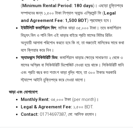
(
Minimum Rental Period: 180 days
)। এছাড়া চুক্তিপত্র
সম্পাদনের জন্য ১,৫০০ টাকা লিগ্যাল অ্যান্ড এগ্রিমেন্ট ফি (
Legal
and Agreement Fee: 1,500 BDT
) প্রযোজ্য হবে।
ইউটিলিটি কমার্শিয়াল বিল:
মাসিক ভাড়া ৩৫,০০০ টাকা। তবে কমার্শিয়াল
বিদ্যুৎ বিল ও পানি বিল এই ভাড়ার বাইরে প্রতি মাসের মিটার রিডিং
অনুযায়ী আলাদা পরিশোধ করতে হবে কি না, তা শুরুতেই মালিকের সাথে কথা
বলে ক্লিয়ার করে নিন।
অ্যাডভান্স সিকিউরিটি ডিড:
কমার্শিয়াল ভাড়ার ক্ষেত্রে সাধারণত ২ থেকে ৩
মাসের অগ্রিম বা সিকিউরিটি ডিপোজিট নেওয়া হয়ে থাকে। সিকিউরিটি মানি
এবং প্রতি বছর কত শতাংশ ভাড়া বৃদ্ধি পাবে, তা ৩০০ টাকার সরকারি
স্ট্যাম্পে আইনি চুক্তিপত্র করে নেওয়া ভালো।
ভাড়া এবং যোগাযোগ:
Monthly Rent:
৩৫,০০০ টাকা (per month)।
Legal & Agreement Fee:
১,৫০০ BDT.
Contact:
01714697387, মো: আলিফ রহমান।