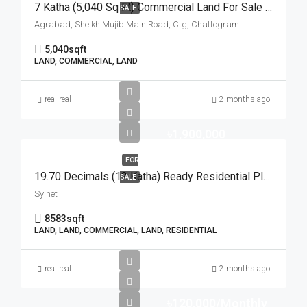
7 Katha (5,040 Sq Ft) Commercial Land For Sale At Agrabad Sheikh Mujib Main Road, Chattogram | চট্টগ্রামের আগ্রাবাদ শেখ মুজিব মেইন রোডে ৭ কাঠার বাণিজ্যিক প্লট বিক্রয়
SALE
Agrabad, Sheikh Mujib Main Road, Ctg, Chattogram
5,040
sqft
LAND, COMMERCIAL, LAND
real real
2 months ago
৳1,900,000
FOR
19.70 Decimals (12 Katha) Ready Residential Plot For Urgent Sale At Golapganj, Sylhet | সিলেটের গোলাপগঞ্জে বাড়ি তৈরির জন্য ১৯.৭০ শতাংশের ১০০% উঁচু ও রেডি আবাসিক প্লট জরুরি বিক্রয়
SALE
Sylhet
8583
sqft
LAND, LAND, COMMERCIAL, LAND, RESIDENTIAL
real real
2 months ago
৳120,000/Monthly