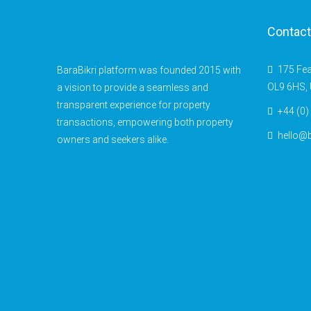
Contact
175 Fea
BaraBikri platform was founded 2015 with
OL9 6HS, 
a vision to provide a seamless and
transparent experience for property
+44 (0)
transactions, empowering both property
hello@b
owners and seekers alike.