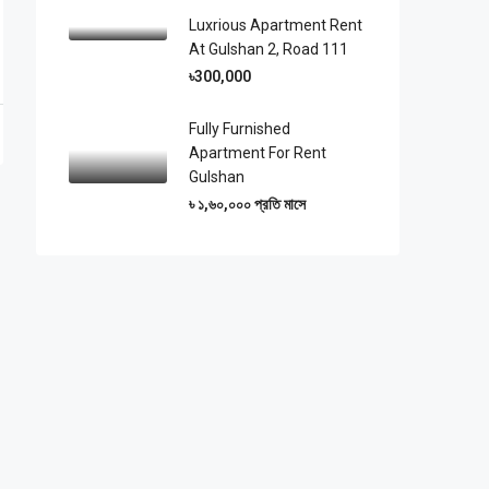
Luxrious Apartment Rent
At Gulshan 2, Road 111
৳300,000
Fully Furnished
Apartment For Rent
Gulshan
৳ ১,৬০,০০০ প্রতি মাসে