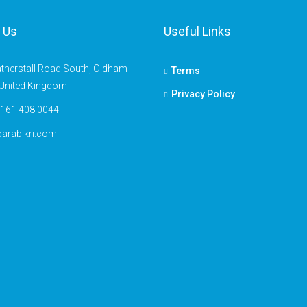
 Us
Useful Links
therstall Road South, Oldham
Terms
United Kingdom
Privacy Policy
 161 408 0044
arabikri.com