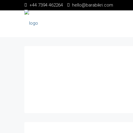
+44 7394 462264
hello@barabikri.com