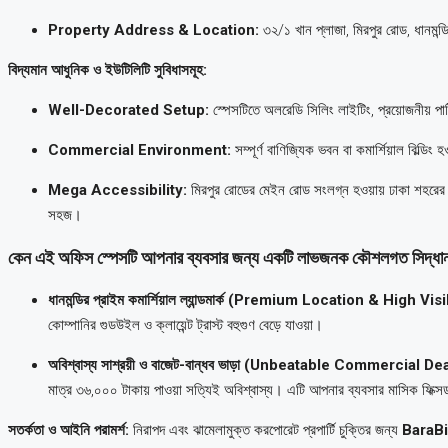
Property Address & Location:
৩২/১ খান প্লাজা, মিরপুর রোড, ধানমন্ডি
বিদ্যমান আধুনিক ও ইউটিলিটি সুবিধাসমূহ:
Well-Decorated Setup:
স্পেসটিতে অলরেডি সিলিং লাইটিং, প্রয়োজনীয় পা
Commercial Environment:
সম্পূর্ণ বাণিজ্যিক ভবন বা কমার্শিয়াল বিল্ড
Mega Accessibility:
মিরপুর রোডের মেইন রোড সংলগ্ন হওয়ায় ঢাকা শহরের যেকোন
সহজ।
কেন এই অফিস স্পেসটি আপনার ব্যবসার জন্য একটি লাভজনক কৌশলগত সিদ্ধা
ধানমন্ডির প্রাইম কমার্শিয়াল ল্যান্ডমার্ক (Premium Location & High Visi
কোম্পানির গুডউইল ও ক্লায়েন্ট ট্রাস্ট বহুগুণ বেড়ে যাওয়া।
অবিশ্বাস্য সাশ্রয়ী ও বাজেট-বান্ধব ভাড়া (Unbeatable Commercial Dea
মাত্র ৩৬,০০০ টাকায় পাওয়া সত্যিই অবিশ্বাস্য। এটি আপনার ব্যবসার মাসিক ফিক্
সতর্কতা ও আইনি পরামর্শ:
নিরাপদ এবং ঝামেলামুক্ত করপোরেট প্রপার্টি চুক্তির জন্য
BaraBi