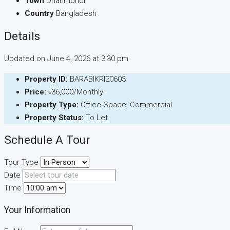
Town
Dhanmondi
Country
Bangladesh
Details
Updated on June 4, 2026 at 3:30 pm
Property ID:
BARABIKRI20603
Price:
৳36,000/Monthly
Property Type:
Office Space, Commercial
Property Status:
To Let
Schedule A Tour
Tour Type
Date
Time
Your Information