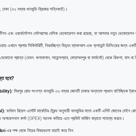
, ঢাকা (৩২ নম্বর ধানমন্ডি ব্রিজের সন্নিকটে)।
র্টিশন এবং ওয়ার্কস্টেশন সেটআপের বেসিক ডেকোরেশন করা রয়েছে, যা আপনার নতুন ডেকোরেশন 
িং হওয়ায় এখানে প্রপার সিকিউরিটি, নিরবচ্ছিন্ন বিদ্যুৎ ব্যাকআপ এবং ক্লায়েন্ট ডিলিংয়ের জন্য 
ো প্রান্ত (যেমন: কলাবাগান, সায়েন্সল্যাব, মোহাম্মদপুর বা ফার্মগেট) থেকে রিকশা, বাস বা নিজ
ন্ত হবে?
bility):
মিরপুর রোড সংলগ্ন ধানমন্ডি ৩২ নম্বর জোনটি ঢাকার অন্যতম প্রধান বাণিজ্যিক ট্রানজ
l):
বর্তমান রিয়েল এস্টেট মার্কেটের ট্রেন্ড অনুযায়ী ধানমন্ডির মতো একটি এলিট জোনের মেইন
সড অপারেশনাল কস্ট (OPEX) অনেক কমিয়ে এনে প্রফিট মার্জিন বাড়াতে সাহায্য করবে।
kri
-এর পক্ষ থেকে নিচের বিষয়গুলো যাচাই করে নিন: