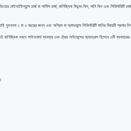
য়ের মেইনটেইন্যান্স চার্জ বা সার্ভিস চার্জ, বাণিজ্যিক বিদ্যুৎ বিল, পানি বিল এবং সিকিউরিটি চা
াই ন্যূনতম ২ বা ৩ বছরের জন্য এবং অগ্রিম বা অ্যাডভান্স সিকিউরিটি মানির বিষয়টি প্রপার লিগ্
ই বাণিজ্যিক ভবনে সাইনবোর্ড ব্যবহার এবং ট্রেড লাইসেন্সের অ্যাড্রেস হিসেবে এটি ব্যবহারে
)।