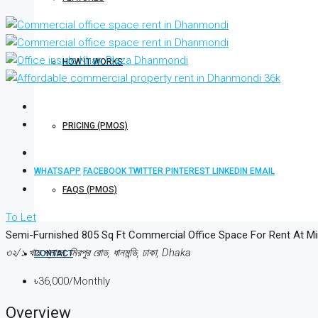
HOW IT WORKS
PRICING (PMOS)
WHATSAPP
FACEBOOK
TWITTER
PINTEREST
LINKEDIN
EMAIL
FAQS (PMOS)
To Let
Semi-Furnished 805 Sq Ft Commercial Office Space For Rent At Mirpur Roa
৩২/১ খান প্লাজা, মিরপুর রোড, ধানমন্ডি, ঢাকা, Dhaka
CONTACT
৳36,000/Monthly
Overview