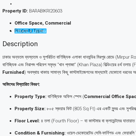
Property ID:
BARABIKRI20603
Office Space, Commercial
Property Type
CREATE A LISTING
Description
ঢাকার অন্যতম ব্যস্ততম ও সুপরিচিত বাণিজ্যিক এলাকা ধানমন্ডির মিরপুর রোডে (Mirpur Roa
বাণিজ্যিক এবং নিরাপদ পরিবেশ সমৃদ্ধ “খান প্লাজা” (Khan Plaza) বিল্ডিংয়ের ৪র্থ তলায় 
Furnished
) অবস্থায় থাকায় সামান্য কিছু কাস্টমাইজেশনের মাধ্যমেই যেকোনো ধরনের আইট
অফিসের বিস্তারিত বিবরণ:
Property Type:
বাণিজ্যিক অফিস স্পেস (
Commercial Office Spa
Property Size:
৮০৫ স্কয়ার ফিট (805 Sq Ft) এর একটি সুন্দর এবং সুপরিক
Floor Level:
৪ তলা (Fourth Floor) – যা কাস্টমার বা ক্লায়েন্টদের যাতায়াত 
Condition & Furnishing:
ওয়েল-ডেকোরেটেড সেমি-ফার্নিশড এবং ফেয়ারলি