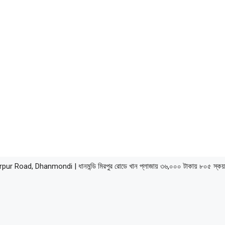
d, Dhanmondi | ধানমন্ডি মিরপুর রোডে খান প্লাজায় ৩৬,০০০ টাকায় ৮০৫ স্কয়ার 