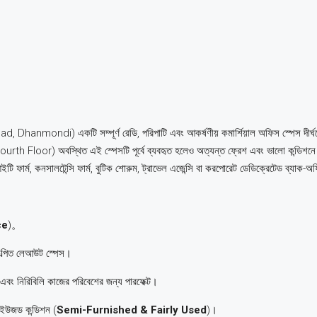
d, Dhanmondi) একটি সম্পূর্ণ রেডি, পরিপাটি এবং আকর্ষণীয় কমার্শিয়াল অফিস স্পেস দীর্ঘমে
(Fourth Floor) অবস্থিত এই স্পেসটি পূর্বে ব্যবহৃত হলেও অত্যন্ত ফ্রেশ এবং ভালো কন্ডিশনে
ি ফার্ম, কনসালটেন্সি ফার্ম, বুটিক শোরুম, ট্রাভেল এজেন্সি বা করপোরেট ডেডিক্রেটেড ব্যাক
ce
)。
ল্পিত লেআউট স্পেস।
এবং নিরিবিলি কাজের পরিবেশের জন্য পারফেক্ট।
 ইউজড কন্ডিশন (
Semi-Furnished & Fairly Used
)।