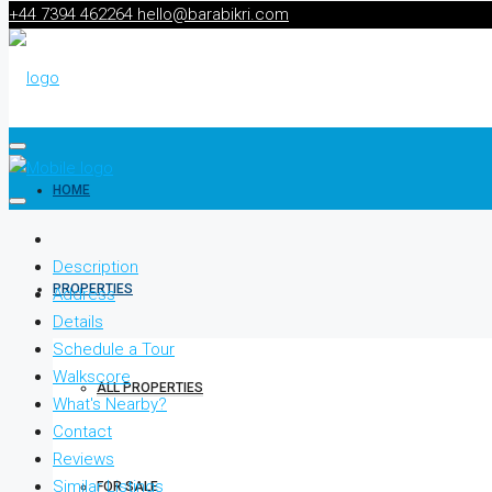
+44 7394 462264
hello@barabikri.com
HOME
Description
PROPERTIES
Address
Details
Schedule a Tour
Walkscore
ALL PROPERTIES
What's Nearby?
Contact
Reviews
Similar Listings
FOR SALE