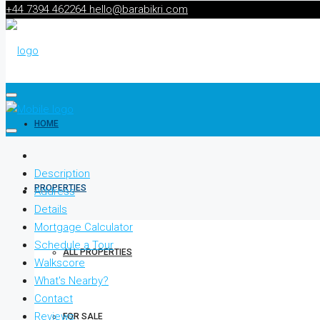
+44 7394 462264
hello@barabikri.com
HOME
Description
PROPERTIES
Address
Details
Mortgage Calculator
Schedule a Tour
ALL PROPERTIES
Walkscore
What's Nearby?
Contact
Reviews
FOR SALE