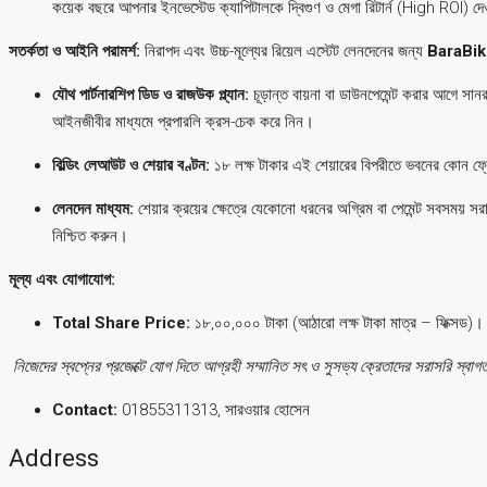
কয়েক বছরে আপনার ইনভেস্টেড ক্যাপিটালকে দ্বিগুণ ও মেগা রিটার্ন (High ROI
সতর্কতা ও আইনি পরামর্শ:
নিরাপদ এবং উচ্চ-মূল্যের রিয়েল এস্টেট লেনদেনের জন্য
BaraBik
যৌথ পার্টনারশিপ ডিড ও রাজউক প্ল্যান:
চূড়ান্ত বায়না বা ডাউনপেমেন্ট করার আগে সান
আইনজীবীর মাধ্যমে প্রপারলি ক্রস-চেক করে নিন।
বিল্ডিং লেআউট ও শেয়ার বণ্টন:
১৮ লক্ষ টাকার এই শেয়ারের বিপরীতে ভবনের কোন ফ্লোর
লেনদেন মাধ্যম:
শেয়ার ক্রয়ের ক্ষেত্রে যেকোনো ধরনের অগ্রিম বা পেমেন্ট সবসময় সরা
নিশ্চিত করুন।
মূল্য এবং যোগাযোগ:
Total Share Price:
১৮,০০,০০০ টাকা (আঠারো লক্ষ টাকা মাত্র – ফিক্সড)।
নিজেদের স্বপ্নের প্রজেক্টে যোগ দিতে আগ্রহী সম্মানিত সৎ ও সুসভ্য ক্রেতাদের সরাসরি স্বা
Contact:
01855311313, সারওয়ার হোসেন
Address