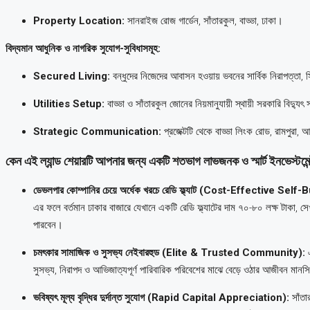
Property Location:
সানরাইজ রোজ গার্ডেন, সাঁতারকুল, বাড্ডা, ঢাকা।
বিদ্যমান আধুনিক ও নাগরিক সুযোগ-সুবিধাসমূহ:
Secured Living:
বন্ধুদের নিজেদের আবাসন হওয়ায় ভবনের সার্বিক নিরাপত্তা, স
Utilities Setup:
বাড্ডা ও সাঁতারকুল জোনের নিয়মানুযায়ী স্থায়ী সরকারি বিদ্যু
Strategic Communication:
প্রজেক্টটি থেকে বাড্ডা লিংক রোড, রামপুরা
কেন এই ল্যান্ড শেয়ারটি আপনার জন্য একটি শতভাগ লাভজনক ও স্মার্ট ইনভেস্টমে
ডেভলপার কোম্পানির চেয়ে অর্ধেক খরচে রেডি ফ্ল্যাট (Cost-Effective Se
এর ফলে বর্তমান ঢাকার বাজারে যেখানে একটি রেডি ফ্ল্যাটের দাম ৭০-৮০ লক্ষ টাকা, সেখ
পারবেন।
চমৎকার সামাজিক ও সুসভ্য নেইবারহুড (Elite & Trusted Community):
এ
সুসভ্য, নিরাপদ ও আভিজাত্যপূর্ণ পারিবারিক পরিবেশের মাঝে বেড়ে ওঠার আজীবন মানসি
ভবিষ্যৎ মূল্য বৃদ্ধির দুর্দান্ত সুযোগ (Rapid Capital Appreciation):
সাঁতা