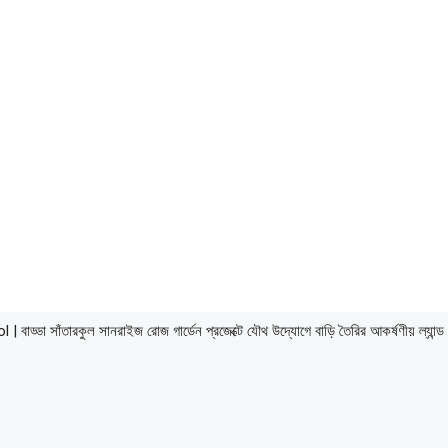
ঁতারকুল সানরাইজ রোজ গার্ডেন প্রজেক্টে যৌথ উদ্যোগে বাড়ি তৈরির আকর্ষণীয় ল্যান্ড 