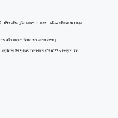
্টনারশিপ এগ্রিমেন্টের ক্লজগুলো একজন অভিজ্ঞ জমিজমা সংক্রান্ত
াই-লজ নথির মাধ্যমে ফিক্সড করে নেওয়া ভালো।
প মেম্বারদের উপস্থিতিতে অফিশিয়াল মানি রিসিট ও লিগ্যাল ডিড