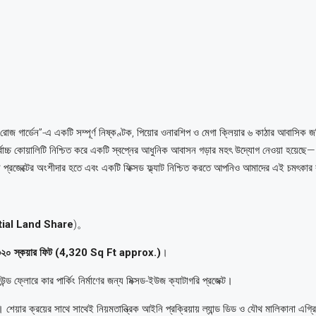
োজ গার্ডেন”-এ একটি সম্পূর্ণ নিষ্কণ্টক, পিয়োর ওনারশিপ ও মেগা ক্লিয়ার ৬ কাঠার আবাসিক জ
্বোচ্চ কোয়ালিটি নিশ্চিত করে একটি স্বপ্নের আধুনিক আবাসন গড়ার মহৎ উদ্যোগ নেওয়া হয়েছে—
ি প্রজেক্টের অংশীদার হতে এবং একটি ফিক্সড ফ্ল্যাট নিশ্চিত করতে আপনিও আমাদের এই চমৎকার
ial Land Share
)。
৩২০ স্কয়ার ফিট (4,320 Sq Ft approx.)
।
রাউন্ড ফ্লোরে কার পার্কিং নির্মাণের জন্য মিক্সড-ইউজ ক্যাটাগরি প্রজেক্ট।
 শেয়ার ক্রয়ের সাথে সাথেই নিয়মতান্ত্রিক আইনি প্রক্রিয়ায় ল্যান্ড ডিড ও যৌথ মালিকানা এগ্রি