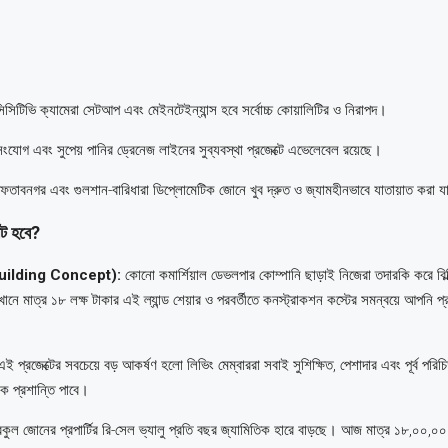
িসিটিভি ক্যামেরা সেটআপ এবং মেইনটেইন্যান্স হবে সর্বোচ্চ কোয়ালিটির ও নিরাপদ।
ৎ সংযোগ এবং সুপেয় পানির ড্রেনেজ লাইনের সুব্যবস্থা প্রজেক্টে এভেলেবেল রয়েছে।
, আফতাবনগর এবং গুলশান-বারিধারা ডিপ্লোমেটিক জোনে খুব দ্রুত ও জ্যামহীনভাবে যাতায়াত করা 
ন্ট হবে?
lf-Building Concept):
কোনো কমার্শিয়াল ডেভলপার কোম্পানি ছাড়াই নিজেরা তদারকি করে বিল্ড
ানে মাত্র ১৮ লক্ষ টাকার এই ল্যান্ড শেয়ার ও পরবর্তীতে কনস্ট্রাকশন কস্টের সমন্বয়ে আপনি প্রা
ই প্রজেক্টের সবচেয়ে বড় আকর্ষণ হলো লিভিং মেম্বাররা সবাই সুশিক্ষিত, পেশাদার এবং পূর্ব পর
ক প্রশান্তি পাবে।
রকুল জোনের প্রপার্টির রি-সেল ভ্যালু প্রতি বছর জ্যামিতিক হারে বাড়ছে। আজ মাত্র ১৮,০০,০