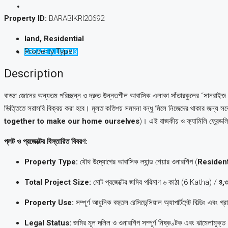
Property ID:
BARABIKRI20692
land, Residential
Property Type
CREATE A LISTING
Description
বাড্ডা জোনের অন্যতম পরিচ্ছন্ন ও দ্রুত উন্নতশীল আবাসিক এলাকা সাঁতারকুলের “সানরাইজ র
ভিত্তিতে সরাসরি বিক্রয় করা হবে। মূলত কতিপয় সমমনা বন্ধু মিলে নিজেদের থাকার জন্য সর
together to make our home ourselves
)। এই রাজকীয় ও ফ্যামিলি ফ্রেন্ডল
প্লট ও প্রজেক্টের বিস্তারিত বিবরণ:
Property Type:
যৌথ উদ্যোগের আবাসিক ল্যান্ড শেয়ার ওনারশিপ (
Resident
Total Project Size:
মোট প্রজেক্টের জমির পরিমাণ ৬ কাঠা (6 Katha) /
৪,
Property Use:
সম্পূর্ণ আধুনিক বহুতল রেসিডেন্সিয়াল অ্যাপার্টমেন্ট বিল্ডিং এবং গ্
Legal Status:
জমির মূল দলিল ও ওনারশিপ সম্পূর্ণ নিষ্কণ্টক এবং ঝামেলামুক্ত।