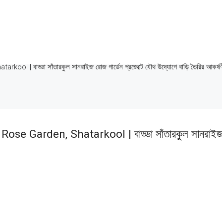
াড্ডা সাঁতারকুল সানরাইজ রোজ গার্ডেন প্রজেক্টে যৌথ উদ্যোগে বাড়ি তৈরির আকর্ষণীয় 
arden, Shatarkool | বাড্ডা সাঁতারকুল সানরাইজ রোজ গ