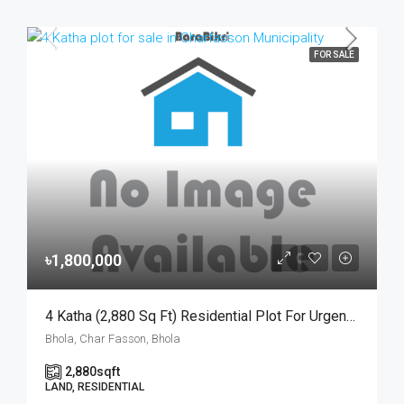
FOR SALE
৳1,800,000
4 Katha (2,880 Sq Ft) Residential Plot For Urgent Sale At Ward No. 3, Charfasson Municipality | চরফ্যাশন পৌরসভা ৩ নং ওয়ার্ডে ইসকন টেম্পল রোডে ৪ কাঠার রেডি প্লট জরুরি বিক্রয়
Bhola, Char Fasson, Bhola
2,880
sqft
LAND, RESIDENTIAL