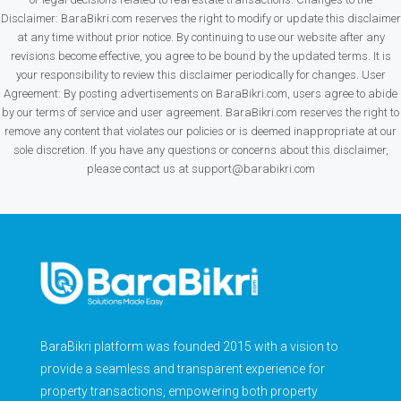
Disclaimer: BaraBikri.com reserves the right to modify or update this disclaimer
at any time without prior notice. By continuing to use our website after any
revisions become effective, you agree to be bound by the updated terms. It is
your responsibility to review this disclaimer periodically for changes. User
Agreement: By posting advertisements on BaraBikri.com, users agree to abide
by our terms of service and user agreement. BaraBikri.com reserves the right to
remove any content that violates our policies or is deemed inappropriate at our
sole discretion. If you have any questions or concerns about this disclaimer,
please contact us at support@barabikri.com
BaraBikri platform was founded 2015 with a vision to
provide a seamless and transparent experience for
property transactions, empowering both property