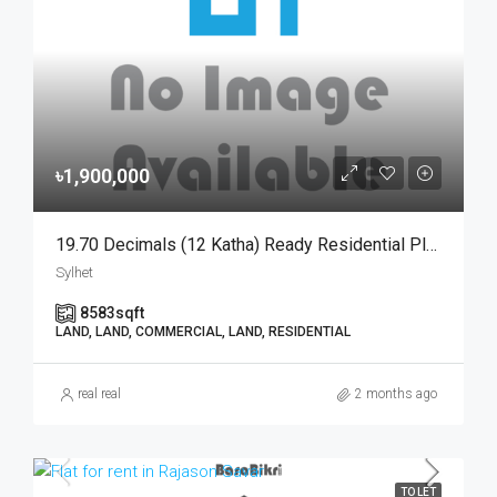
৳1,900,000
19.70 Decimals (12 Katha) Ready Residential Plot For Urgent Sale At Golapganj, Sylhet | সিলেটের গোলাপগঞ্জে বাড়ি তৈরির জন্য ১৯.৭০ শতাংশের ১০০% উঁচু ও রেডি আবাসিক প্লট জরুরি বিক্রয়
Sylhet
8583
sqft
LAND, LAND, COMMERCIAL, LAND, RESIDENTIAL
real real
2 months ago
TO LET