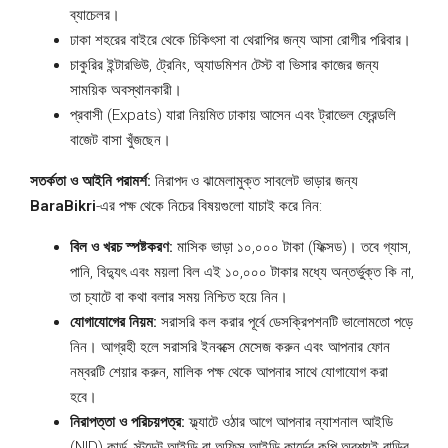
ব্যাচেলর।
ঢাকা শহরের বাইরে থেকে চিকিৎসা বা থেরাপির জন্য আসা রোগীর পরিবার।
চাকুরির ইন্টারভিউ, ট্রেনিং, অ্যাডমিশন টেস্ট বা ভিসার কাজের জন্য
সাময়িক অবস্থানকারী।
প্রবাসী (Expats) যারা নিয়মিত ঢাকায় আসেন এবং ট্রাভেল ফ্রেন্ডলি
বাজেট বাসা খুঁজছেন।
সতর্কতা ও আইনি পরামর্শ:
নিরাপদ ও ঝামেলামুক্ত সাবলেট ভাড়ার জন্য
BaraBikri
-এর পক্ষ থেকে নিচের বিষয়গুলো যাচাই করে নিন:
বিল ও খরচ স্পষ্টকরণ:
মাসিক ভাড়া ১০,০০০ টাকা (ফিক্সড)। তবে গ্যাস,
পানি, বিদ্যুৎ এবং ময়লা বিল এই ১০,০০০ টাকার মধ্যে অন্তর্ভুক্ত কি না,
তা চ্যাটে বা কথা বলার সময় নিশ্চিত হয়ে নিন।
যোগাযোগের নিয়ম:
সরাসরি কল করার পূর্বে ডেসক্রিপশনটি ভালোমতো পড়ে
নিন। আগ্রহী হলে সরাসরি ইনবক্সে মেসেজ করুন এবং আপনার ফোন
নম্বরটি শেয়ার করুন, মালিক পক্ষ থেকে আপনার সাথে যোগাযোগ করা
হবে।
নিরাপত্তা ও পরিচয়পত্র:
ফ্ল্যাটে ওঠার আগে আপনার ন্যাশনাল আইডি
(NID) কার্ড, স্টুডেন্ট আইডি বা অফিস আইডি কার্ডের কপি অবশ্যই বাড়ির