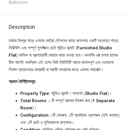
Bathroom
Description
ঢাকার মিরপুর সাড়ে এগারো মেট্রো স্টেশনের কাছে রূপনগরে একটি অত্যন্ত শান্ত,
নিরিবিলি এবং সম্পূর্ণ সুসজ্জিত ছোট স্টুডিও ফ্ল্যাট (
Furnished Studio
Flat
) মাসিক বা স্বল্পমেয়াদী মেয়াদে ভাড়া দেওয়া হবে। ভবনটির ৬ষ্ঠ তলায় ছাদের
ঠিক পাশেই অবস্থিত এই ওপেন ভিউ ইউনিটটি আলো-বাতাসপূর্ণ এবং যেকোনো
সিঙ্গেল ব্যাচেলরের অস্থায়ী বা স্থায়ী বসবাসের জন্য একদম পারফেক্ট।
প্রধান বৈশিষ্ট্যসমূহ:
Property Type:
স্টুডিও ফ্ল্যাট / সাবলেট (
Studio Flat
)।
Total Rooms:
১ টি সম্পূর্ণ আলাদা সিঙ্গেল রুম (
1 Separate
Room
)।
Configuration:
১টি বেডরুম, ১টি অ্যাটাচড ওয়াশরুম (হাই কমোড)
এবং ১টি ছোট ও সুবিধাজনক রান্নাঘর।
Condition:
ফার্নিশড বেসিক সেটআপ সহ রেডি কন্ডিশন