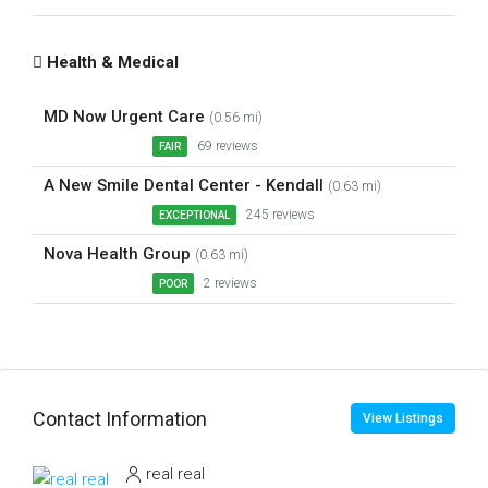
Health & Medical
MD Now Urgent Care
(0.56 mi)
69 reviews
FAIR
A New Smile Dental Center - Kendall
(0.63 mi)
245 reviews
EXCEPTIONAL
Nova Health Group
(0.63 mi)
2 reviews
POOR
Contact Information
View Listings
real real