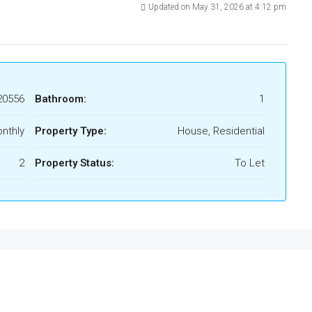
Updated on May 31, 2026 at 4:12 pm
20556
Bathroom:
1
nthly
Property Type:
House, Residential
2
Property Status:
To Let