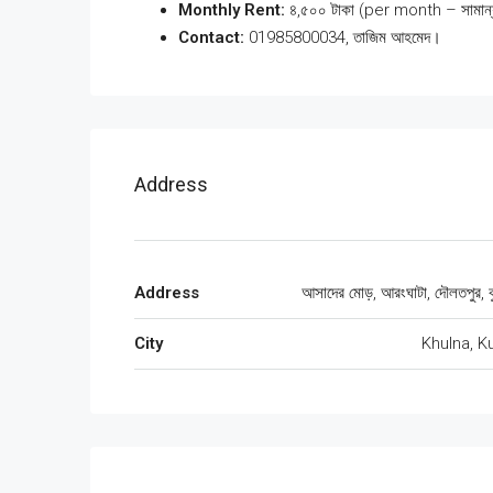
Monthly Rent:
৪,৫০০ টাকা (per month – সামান্
Contact:
01985800034, তাজিম আহমেদ।
Address
Address
আসাদের মোড়, আরংঘাটা, দৌলতপুর, কু
City
Khulna, K