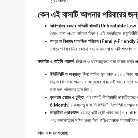
সুবিধাজনক।
কেন এই বাসাটি আপনার পরিবারের জন
অবিশ্বাস্য রকমের সাশ্রয়ী বাজেট (Unbeatable Low
ফ্রেশ বাসা পাওয়া সত্যিই বিরল। এটি মধ্যবিত্ত, চাকুরিজ
শান্ত ও নিরাপদ সামাজিক পরিবেশ (Family-Friendly
এখানে পরিবার নিয়ে কোনো ধরনের ঝামেলা ছাড়াই শতভাগ মা
সতর্কতা ও আইনি পরামর্শ:
নিরাপদ ও ঝামেলামুক্ত বাসা ভাড়ার জন্য
B
ইউটিলিটি ও অন্যান্য বিল:
মাসিক মূল ভাড়া ৪,৫০০ টাকা, যা 
বিদ্যুৎ বিল এবং অন্যান্য আনুষঙ্গিক খরচ এই ভাড়ার সাথে অ
কথা বলে পরিষ্কার হয়ে নিন।
ন্যূনতম মেয়াদ ও চুক্তি:
এই বাসাটি দীর্ঘমেয়াদী ভাড়াটিয়াদের
6 Month
)। অ্যাডভান্স বা সিকিউরিটি ডিপোজিট দেওয়ার
ভাড়াটিয়া প্রোফাইল:
যেহেতু এটি ছোট পরিবারের (Small Famil
এবং কর্মক্ষেত্রের সঠিক তথ্য দিয়ে বাড়িওয়ালাকে সহযোগিতা
ভাড়া এবং যোগাযোগ: