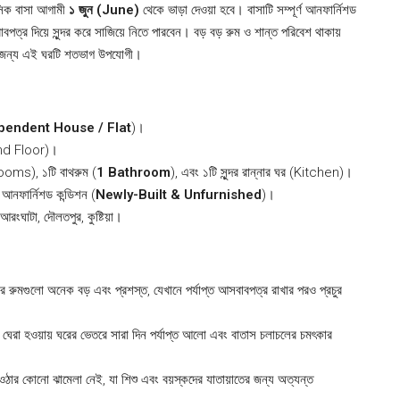
িক বাসা আগামী
১ জুন (June)
থেকে ভাড়া দেওয়া হবে। বাসাটি সম্পূর্ণ আনফার্নিশড
পত্র দিয়ে সুন্দর করে সাজিয়ে নিতে পারবেন। বড় বড় রুম ও শান্ত পরিবেশ থাকায়
র জন্য এই ঘরটি শতভাগ উপযোগী।
pendent House / Flat
)।
ound Floor)।
oms), ১টি বাথরুম (
1 Bathroom
), এবং ১টি সুন্দর রান্নার ঘর (Kitchen)।
আনফার্নিশড কন্ডিশন (
Newly-Built & Unfurnished
)।
রংঘাটা, দৌলতপুর, কুষ্টিয়া।
র রুমগুলো অনেক বড় এবং প্রশস্ত, যেখানে পর্যাপ্ত আসবাবপত্র রাখার পরও প্রচুর
ঘেরা হওয়ায় ঘরের ভেতরে সারা দিন পর্যাপ্ত আলো এবং বাতাস চলাচলের চমৎকার
ওঠার কোনো ঝামেলা নেই, যা শিশু এবং বয়স্কদের যাতায়াতের জন্য অত্যন্ত