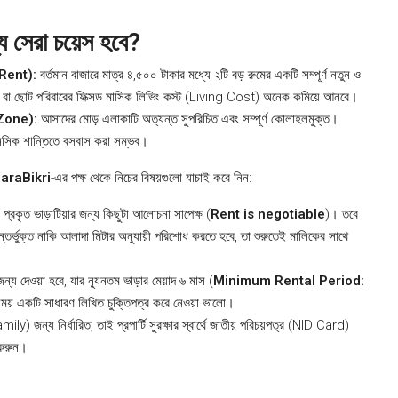
্য সেরা চয়েস হবে?
 Rent):
বর্তমান বাজারে মাত্র ৪,৫০০ টাকার মধ্যে ২টি বড় রুমের একটি সম্পূর্ণ নতুন ও
ীবী বা ছোট পরিবারের ফিক্সড মাসিক লিভিং কস্ট (Living Cost) অনেক কমিয়ে আনবে।
 Zone):
আসাদের মোড় এলাকাটি অত্যন্ত সুপরিচিত এবং সম্পূর্ণ কোলাহলমুক্ত।
নসিক শান্তিতে বসবাস করা সম্ভব।
araBikri
-এর পক্ষ থেকে নিচের বিষয়গুলো যাচাই করে নিন:
প্রকৃত ভাড়াটিয়ার জন্য কিছুটা আলোচনা সাপেক্ষ (
Rent is negotiable
)। তবে
ন্তর্ভুক্ত নাকি আলাদা মিটার অনুযায়ী পরিশোধ করতে হবে, তা শুরুতেই মালিকের সাথে
 জন্য দেওয়া হবে, যার ন্যূনতম ভাড়ার মেয়াদ ৬ মাস (
Minimum Rental Period:
 সময় একটি সাধারণ লিখিত চুক্তিপত্র করে নেওয়া ভালো।
y) জন্য নির্ধারিত, তাই প্রপার্টি সুরক্ষার স্বার্থে জাতীয় পরিচয়পত্র (NID Card)
 করুন।