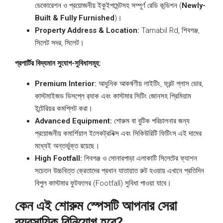
ডেকোরেশন ও প্রয়োজনীয় ইকুইপমেন্টসহ সম্পূর্ণ রেডি কন্ডিশন (
Newly-
Built & Fully Furnished
)।
Property Address & Location:
Tamabil Rd, শিবগঞ্জ,
সিলেট সদর, সিলেট।
প্রপার্টির বিদ্যমান সুযোগ-সুবিধাসমূহ:
Premium Interior:
আধুনিক আকর্ষণীয় লাইটিং, ফ্রন্ট গ্লাস ডোর,
কাস্টমাইজড ডিসপ্লে র‍্যাক এবং কাস্টমার সিটিং জোনসহ প্রিমিয়াম
ইন্টেরিয়র কমপ্লিট করা।
Advanced Equipment:
শোরুম বা বুটিক পরিচালনার জন্য
প্রয়োজনীয় কমার্শিয়াল ইলেকট্রনিক্স এবং সিকিউরিটি ফিটিংস এই দামের
মধ্যেই অন্তর্ভুক্ত রয়েছে।
High Footfall:
শিবগঞ্জ ও সোনারপাড়া এলাকাটি সিলেটের ফ্যাশন
সচেতন উচ্চবিত্ত ক্রেতাদের প্রধান যাতায়াত রুট হওয়ায় এখানে প্রতিদিন
বিপুল কাস্টমার ফুটফলের (Footfall) সুবিধা পাওয়া যাবে।
কেন এই শোরুম স্পেসটি আপনার সেরা
ব্যবসায়িক বিনিয়োগ হবে?