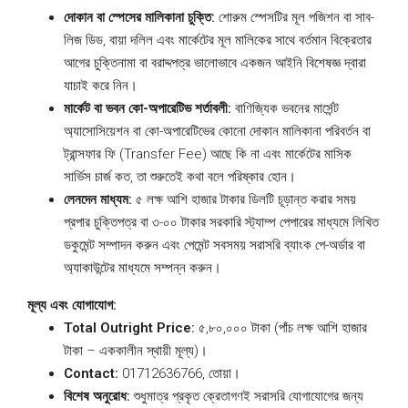
দোকান বা স্পেসের মালিকানা চুক্তি:
শোরুম স্পেসটির মূল পজিশন বা সাব-
লিজ ডিড, বায়া দলিল এবং মার্কেটের মূল মালিকের সাথে বর্তমান বিক্রেতার
আগের চুক্তিনামা বা বরাদ্দপত্র ভালোভাবে একজন আইনি বিশেষজ্ঞ দ্বারা
যাচাই করে নিন।
মার্কেট বা ভবন কো-অপারেটিভ শর্তাবলী:
বাণিজ্যিক ভবনের মার্সেন্ট
অ্যাসোসিয়েশন বা কো-অপারেটিভের কোনো দোকান মালিকানা পরিবর্তন বা
ট্রান্সফার ফি (Transfer Fee) আছে কি না এবং মার্কেটের মাসিক
সার্ভিস চার্জ কত, তা শুরুতেই কথা বলে পরিষ্কার হোন।
লেনদেন মাধ্যম:
৫ লক্ষ আশি হাজার টাকার ডিলটি চূড়ান্ত করার সময়
প্রপার চুক্তিপত্র বা ৩-০০ টাকার সরকারি স্ট্যাম্প পেপারের মাধ্যমে লিখিত
ডকুমেন্ট সম্পাদন করুন এবং পেমেন্ট সবসময় সরাসরি ব্যাংক পে-অর্ডার বা
অ্যাকাউন্টের মাধ্যমে সম্পন্ন করুন।
মূল্য এবং যোগাযোগ:
Total Outright Price:
৫,৮০,০০০ টাকা (পাঁচ লক্ষ আশি হাজার
টাকা – এককালীন স্থায়ী মূল্য)।
Contact:
01712636766, তোয়া।
বিশেষ অনুরোধ:
শুধুমাত্র প্রকৃত ক্রেতাগণই সরাসরি যোগাযোগের জন্য