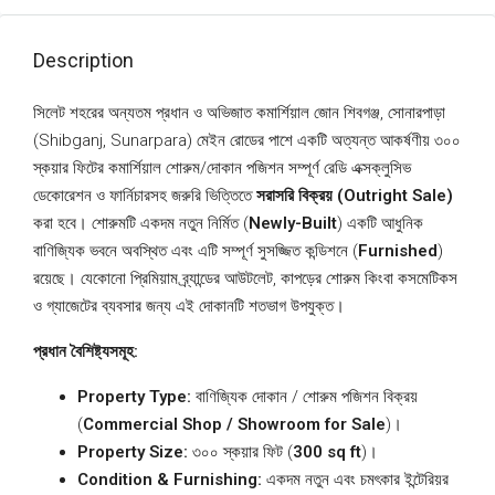
Description
সিলেট শহরের অন্যতম প্রধান ও অভিজাত কমার্শিয়াল জোন শিবগঞ্জ, সোনারপাড়া
(Shibganj, Sunarpara) মেইন রোডের পাশে একটি অত্যন্ত আকর্ষণীয় ৩০০
স্কয়ার ফিটের কমার্শিয়াল শোরুম/দোকান পজিশন সম্পূর্ণ রেডি এক্সক্লুসিভ
ডেকোরেশন ও ফার্নিচারসহ জরুরি ভিত্তিতে
সরাসরি বিক্রয় (Outright Sale)
করা হবে। শোরুমটি একদম নতুন নির্মিত (
Newly-Built
) একটি আধুনিক
বাণিজ্যিক ভবনে অবস্থিত এবং এটি সম্পূর্ণ সুসজ্জিত কন্ডিশনে (
Furnished
)
রয়েছে। যেকোনো প্রিমিয়াম ব্র্যান্ডের আউটলেট, কাপড়ের শোরুম কিংবা কসমেটিকস
ও গ্যাজেটের ব্যবসার জন্য এই দোকানটি শতভাগ উপযুক্ত।
প্রধান বৈশিষ্ট্যসমূহ:
Property Type:
বাণিজ্যিক দোকান / শোরুম পজিশন বিক্রয়
(
Commercial Shop / Showroom for Sale
)।
Property Size:
৩০০ স্কয়ার ফিট (
300 sq ft
)।
Condition & Furnishing:
একদম নতুন এবং চমৎকার ইন্টেরিয়র