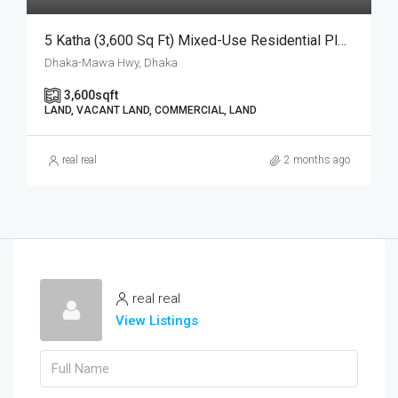
5 Katha (3,600 Sq Ft) Mixed-Use Residential Plot For Sale With Modern Facilities | আধুনিক সুযোগ-সুবিধা সংবলিত পরিকল্পিত প্রকল্পে প্রতি কাঠা ১৭.৫ লক্ষ টাকায় ৫ কাঠার প্লট বিক্রয়
Dhaka-Mawa Hwy, Dhaka
3,600
sqft
LAND, VACANT LAND, COMMERCIAL, LAND
real real
2 months ago
real real
View Listings