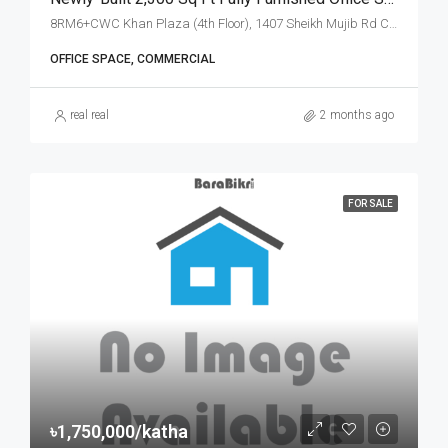
8RM6+CWC Khan Plaza (4th Floor), 1407 Sheikh Mujib Rd Chattogram, Chattogram
OFFICE SPACE, COMMERCIAL
real real
2 months ago
FOR SALE
৳1,750,000/katha