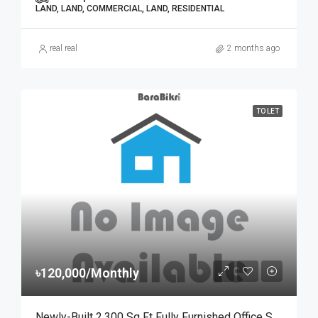
LAND, LAND, COMMERCIAL, LAND, RESIDENTIAL
real real
2 months ago
TO LET
৳120,000/Monthly
Newly-Built 2,300 Sq Ft Fully Furnished Office Space For Rent At Sheikh Mujib Road, Chattogram | চট্টগ্রামের শেখ মুজিব রোড খান প্লাজায় ৪টি বেড/রুম সমমানের ২,৩০০ স্কয়ার ফিটের সুসজ্জিত অফিস স্পেস ভাড়া