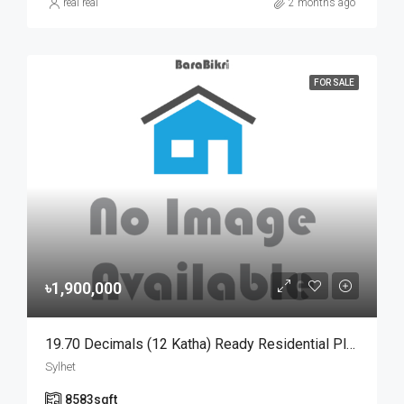
real real
2 months ago
FOR SALE
৳1,900,000
19.70 Decimals (12 Katha) Ready Residential Plot For Urgent Sale At Golapganj, Sylhet | সিলেটের গোলাপগঞ্জে বাড়ি তৈরির জন্য ১৯.৭০ শতাংশের ১০০% উঁচু ও রেডি আবাসিক প্লট জরুরি বিক্রয়
Sylhet
8583
sqft