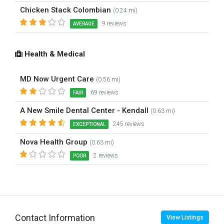
Chicken Stack Colombian
(0.24 mi)
9 reviews
AVERAGE
Health & Medical
MD Now Urgent Care
(0.56 mi)
69 reviews
FAIR
A New Smile Dental Center - Kendall
(0.63 mi)
245 reviews
EXCEPTIONAL
Nova Health Group
(0.63 mi)
2 reviews
POOR
Contact Information
View Listings