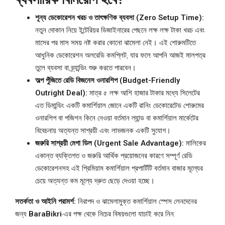
শূন্য ডেকোরেশন খরচ ও তাৎক্ষণিক ব্যবসা (Zero Setup Time):
নতুন দোকান নিয়ে ইন্টেরিয়র ডিজাইনারের পেছনে লক্ষ লক্ষ টাকা খরচ এবং
মাসের পর মাস সময় নষ্ট করার কোনো ঝামেলা নেই। এই শোরুমটিতে
আধুনিক ডেকোরেশন অলরেডি কমপ্লিট, যার ফলে আপনি আজই মালপত্র
তুলে ব্যবসা বা ব্র্যান্ডিং শুরু করতে পারবেন।
অল্প পুঁজিতে রেডি বিজনেস ওনারশিপ (Budget-Friendly
Outright Deal):
মাত্র ৫ লক্ষ আশি হাজার টাকার মধ্যে সিলেটের
এত ডিমান্ডিং একটি কমার্শিয়াল জোনে একটি রানিং ডেকোরেটেড শোরুমের
ওনারশিপ বা পজিশন কিনে নেওয়া বর্তমান ল্যান্ড বা কমার্শিয়াল মার্কেটের
বিবেচনায় অত্যন্ত সাশ্রয়ী এবং লাভজনক একটি সুযোগ।
জরুরি সাশ্রয়ী মেগা ডিল (Urgent Sale Advantage):
মালিকের
একান্ত ব্যক্তিগত ও জরুরি আর্থিক প্রয়োজনের কারণে সম্পূর্ণ রেডি
ডেকোরেশনসহ এই প্রিমিয়াম কমার্শিয়াল প্রপার্টিটি বর্তমান বাজার মূল্যের
চেয়ে অত্যন্ত কম মূল্যে দ্রুত ছেড়ে দেওয়া হচ্ছে।
সতর্কতা ও আইনি পরামর্শ:
নিরাপদ ও ঝামেলামুক্ত কমার্শিয়াল স্পেস লেনদেনের
জন্য
BaraBikri
-এর পক্ষ থেকে নিচের বিষয়গুলো যাচাই করে নিন: