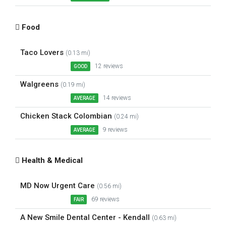
Food
Taco Lovers
(0.13 mi)
12 reviews
GOOD
Walgreens
(0.19 mi)
14 reviews
AVERAGE
Chicken Stack Colombian
(0.24 mi)
9 reviews
AVERAGE
Health & Medical
MD Now Urgent Care
(0.56 mi)
69 reviews
FAIR
A New Smile Dental Center - Kendall
(0.63 mi)