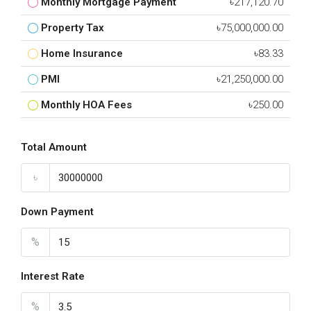
Monthly Mortgage Payment
৳217,120.70
Property Tax
৳75,000,000.00
Home Insurance
৳83.33
PMI
৳21,250,000.00
Monthly HOA Fees
৳250.00
Total Amount
৳
Down Payment
%
Interest Rate
%