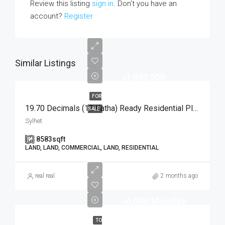
Review this listing
sign in
. Don’t you have an
account?
Register
Similar Listings
৳1,900,000
FOR
19.70 Decimals (12 Katha) Ready Residential Plot For Urgent Sale At Golapganj, Sylhet | সিলেটের গোলাপগঞ্জে বাড়ি তৈরির জন্য ১৯.৭০ শতাংশের ১০০% উঁচু ও রেডি আবাসিক প্লট জরুরি বিক্রয়
SALE
Sylhet
8583
sqft
LAND, LAND, COMMERCIAL, LAND, RESIDENTIAL
real real
2 months ago
৳6,000/Monthly
TO