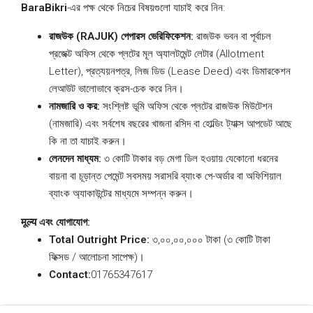
BaraBikri
-এর পক্ষ থেকে নিচের বিষয়গুলো যাচাই করে নিন:
রাজউক (RAJUK) পেপারস ভেরিফিকেশন:
রাজউক ভবন বা পূর্বাচল
প্রজেক্ট অফিস থেকে প্লটের মূল অ্যালটমেন্ট লেটার (Allotment
Letter), প্রত্যয়নপত্র, লিজ ডিড (Lease Deed) এবং ডিমারকেশন
লেআউট ভালোভাবে ক্রস-চেক করে নিন।
নামজারি ও কর:
সংশ্লিষ্ট ভূমি অফিস থেকে প্লটের রাজউক মিউটেশন
(নামজারি) এবং সর্বশেষ বছরের খাজনা রসিদ বা হোল্ডিং ট্যাক্স আপডেট আছে
কি না তা যাচাই করুন।
লেনদেন মাধ্যম:
৩ কোটি টাকার বড় মেগা ডিল হওয়ায় যেকোনো ধরনের
বায়না বা চূড়ান্ত পেমেন্ট সবসময় সরাসরি ব্যাংক পে-অর্ডার বা অফিশিয়াল
ব্যাংক অ্যাকাউন্টের মাধ্যমে সম্পন্ন করুন।
मूल्य এবং যোগাযোগ:
Total Outright Price:
৩,০০,০০,০০০ টাকা (৩ কোটি টাকা
ফিক্সড / আলোচনা সাপেক্ষ)।
Contact:
01765347617