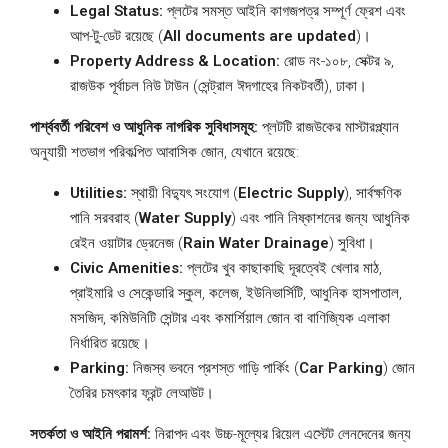
Legal Status:
প্লটের সমস্ত আইনি কাগজপত্র সম্পূর্ণ ফ্রেশ এবং
আপ-টু-ডেট রয়েছে (
All documents are updated
)।
Property Address & Location:
রোড নং-১০৮, সেক্টর ৯,
রাজউক পূর্বাচল নিউ টাউন (সেন্ট্রাল ঈদগাহের নিকটবর্তী), ঢাকা।
পার্শ্ববর্তী পরিবেশ ও আধুনিক নাগরিক সুবিধাসমূহ:
প্লটটি রাজউকের মাস্টারপ্ল্যান
অনুযায়ী শতভাগ পরিকল্পিত আবাসিক জোন, যেখানে রয়েছে:
Utilities:
স্থায়ী বিদ্যুৎ সংযোগ (
Electric Supply
), সার্বক্ষণিক
পানি সরবরাহ (
Water Supply
) এবং পানি নিষ্কাশনের জন্য আধুনিক
রেইন ওয়াটার ড্রেনেজ (
Rain Water Drainage
) সুবিধা।
Civic Amenities:
প্লটের খুব কাছাকাছি দূরত্বেই খেলার মাঠ,
প্রাইমারি ও সেকেন্ডারি স্কুল, কলেজ, ইউনিভার্সিটি, আধুনিক হাসপাতাল,
মসজিদ, কমিউনিটি সেন্টার এবং কমার্শিয়াল জোন বা বাণিজ্যিক এলাকা
নির্ধারিত রয়েছে।
Parking:
নিজস্ব ভবনে প্রশস্ত গাড়ি পার্কিং (
Car Parking
) জোন
তৈরির চমৎকার ফ্রন্ট লেআউট।
সতর্কতা ও আইনি পরামর্শ:
নিরাপদ এবং উচ্চ-মূল্যের রিয়েল এস্টেট লেনদেনের জন্য