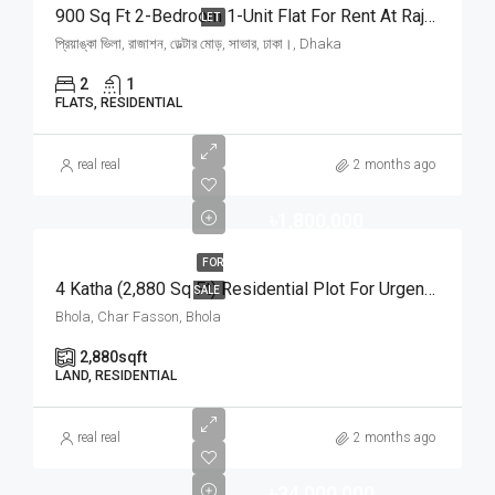
900 Sq Ft 2-Bedroom 1-Unit Flat For Rent At Rajason Deltar Mor, Savar | সাভার রাজাশন ডেল্টার মোড়ে প্রিয়াঙ্কা ভিলায় ৬,০০০ টাকায় ৯০০ স্কয়ার ফিটের ১ ইউনিটের ফ্ল্যাট ভাড়া
LET
প্রিয়াঙ্কা ভিলা, রাজাশন, ডেল্টার মোড়, সাভার, ঢাকা।, Dhaka
2
1
FLATS, RESIDENTIAL
real real
2 months ago
৳1,800,000
FOR
4 Katha (2,880 Sq Ft) Residential Plot For Urgent Sale At Ward No. 3, Charfasson Municipality | চরফ্যাশন পৌরসভা ৩ নং ওয়ার্ডে ইসকন টেম্পল রোডে ৪ কাঠার রেডি প্লট জরুরি বিক্রয়
SALE
Bhola, Char Fasson, Bhola
2,880
sqft
LAND, RESIDENTIAL
real real
2 months ago
৳34,000,000