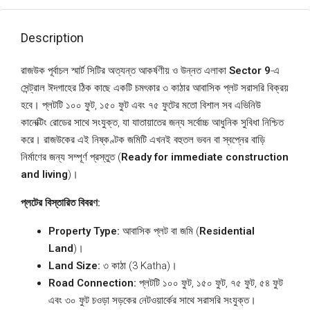
Description
রাজউক পূর্বাচল স্মার্ট সিটির অত্যন্ত আকর্ষণীয় ও উন্নত এলাকা
Sector 9
-এ
সেন্ট্রাল ঈদগাহের ঠিক কাছে একটি চমৎকার ৩ কাঠার আবাসিক প্লট সরাসরি বিক্রয়
হবে। প্লটটি ১০০ ফুট, ১৫০ ফুট এবং ৭৫ ফুটের মতো বিশাল সব এভিনিউ
কানেক্টিং রোডের সাথে সংযুক্ত, যা যাতায়াতের জন্য সর্বোচ্চ আধুনিক সুবিধা নিশ্চিত
করে। রাজউকের এই নিষ্কণ্টক জমিটি এখনই বহুতল ভবন বা স্বপ্নের বাড়ি
নির্মাণের জন্য সম্পূর্ণ প্রস্তুত (
Ready for immediate construction
and living
)।
প্লটের বিস্তারিত বিবরণ:
Property Type:
আবাসিক প্লট বা জমি (
Residential
Land
)।
Land Size:
৩ কাঠা (3 Katha)।
Road Connection:
প্লটটি ১০০ ফুট, ১৫০ ফুট, ৭৫ ফুট, ৫৪ ফুট
এবং ৩০ ফুট চওড়া সড়কের নেটওয়ার্কের সাথে সরাসরি সংযুক্ত।