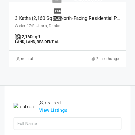
FOR
3 Katha (2,160 Sq Ft) North-Facing Residential Plot For Sale At Sector-17/B, Uttara | উত্তরা ১৭/বি সেক্টরে মেট্রোরেল স্টেশনের কাছে ৩ কাঠার উত্তরমুখী আবাসিক প্লট বিক্রয়
SALE
Sector 17/B Uttara, Dhaka
2,160
sqft
LAND, LAND, RESIDENTIAL
real real
2 months ago
real real
View Listings