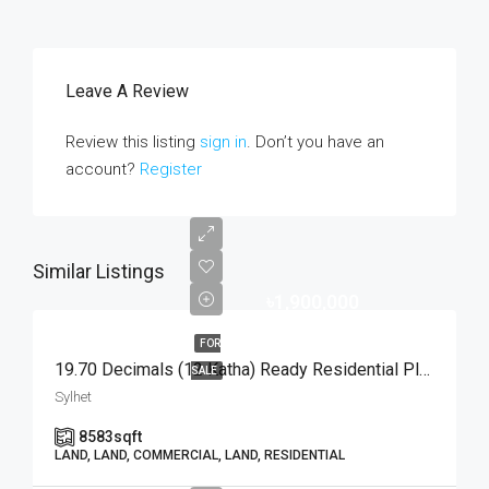
Leave A Review
Review this listing
sign in
. Don’t you have an
account?
Register
Similar Listings
৳1,900,000
FOR
19.70 Decimals (12 Katha) Ready Residential Plot For Urgent Sale At Golapganj, Sylhet | সিলেটের গোলাপগঞ্জে বাড়ি তৈরির জন্য ১৯.৭০ শতাংশের ১০০% উঁচু ও রেডি আবাসিক প্লট জরুরি বিক্রয়
SALE
Sylhet
8583
sqft
LAND, LAND, COMMERCIAL, LAND, RESIDENTIAL