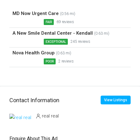
MD Now Urgent Care
(0.56 mi)
69 reviews
FAIR
A New Smile Dental Center - Kendall
(0.63 mi)
245 reviews
EXCEPTIONAL
Nova Health Group
(0.63 mi)
2 reviews
POOR
Contact Information
View Listings
real real
Enquire About This Ad