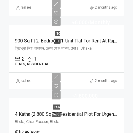
real real
2 months ago
৳6,000/Monthly
TO
900 Sq Ft 2-Bedroom 1-Unit Flat For Rent At Rajason Deltar Mor, Savar | সাভার রাজাশন ডেল্টার মোড়ে প্রিয়াঙ্কা ভিলায় ৬,০০০ টাকায় ৯০০ স্কয়ার ফিটের ১ ইউনিটের ফ্ল্যাট ভাড়া
LET
প্রিয়াঙ্কা ভিলা, রাজাশন, ডেল্টার মোড়, সাভার, ঢাকা।, Dhaka
2
1
FLATS, RESIDENTIAL
real real
2 months ago
৳1,800,000
FOR
4 Katha (2,880 Sq Ft) Residential Plot For Urgent Sale At Ward No. 3, Charfasson Municipality | চরফ্যাশন পৌরসভা ৩ নং ওয়ার্ডে ইসকন টেম্পল রোডে ৪ কাঠার রেডি প্লট জরুরি বিক্রয়
SALE
Bhola, Char Fasson, Bhola
2,880
sqft