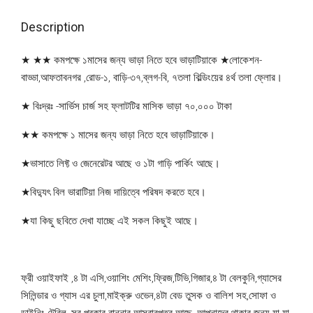
Description
★ ★★ কমপক্ষে ১মাসের জন্য ভাড়া নিতে হবে ভাড়াটিয়াকে ★লোকেশন-
বাড্ডা,আফতাবনগর ,রোড-১, বাড়ি-৩৭,ব্লগ-বি, ৭তলা বিল্ডিংয়ের ৪র্থ তলা ফ্লোর।
★ বিঃদ্রঃ -সার্ভিস চার্জ সহ ফ্লাটটির মাসিক ভাড়া ৭০,০০০ টাকা
★★ কমপক্ষে ১ মাসের জন্য ভাড়া নিতে হবে ভাড়াটিয়াকে।
★ভাসাতে লিফ্ট ও জেনেরেটর আছে ও ১টা গাড়ি পার্কিং আছে।
★বিদ্যুৎ বিল ভারাটিয়া নিজ দায়িত্বে পরিষদ করতে হবে।
★যা কিছু ছবিতে দেখা যাচ্ছে এই সকল কিছুই আছে।
ফ্রী ওয়াইফাই ,৪ টা এসি,ওয়াশিং মেশিং,ফ্রিজ,টিভি,গিজার,৪ টা বেলকুনি,গ্যাসের
সিলিন্ডার ও গ্যাস এর চুলা,মাইক্রু ওভেন,৪টা বেড তুসক ও বালিশ সহ,সোফা ও