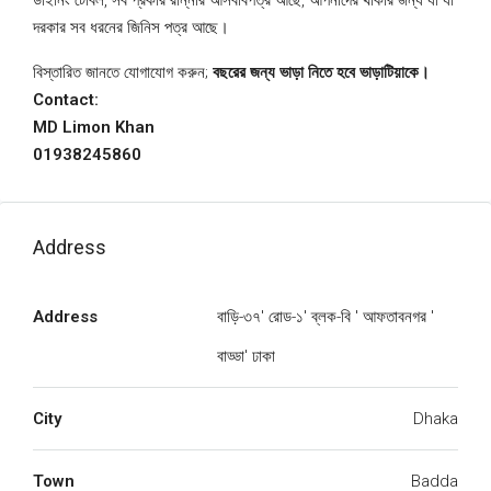
ডাইনিং টেবিল, সব প্রকার রান্নার আসবাবপত্র আছে, আপনাদের থাকার জন্য যা যা
দরকার সব ধরনের জিনিস পত্র আছে।
বিস্তারিত জানতে যোগাযোগ করুন;
বছরের জন্য ভাড়া নিতে হবে ভাড়াটিয়াকে।
Contact:
MD Limon Khan
01938245860
Address
Address
বাড়ি-৩৭' রোড-১' ব্লক-বি ' আফতাবনগর '
বাড্ডা' ঢাকা
City
Dhaka
Town
Badda