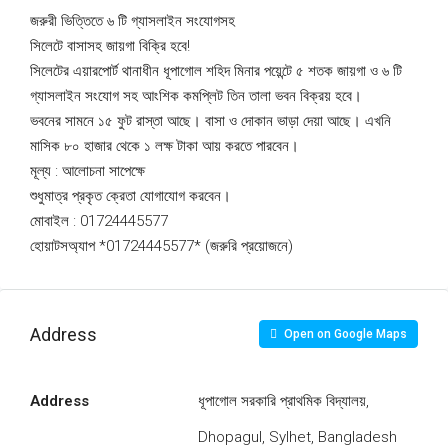
জরুরী ভিত্তিতে ৬ টি গ্যাসলাইন সংযোগসহ
সিলেটে বাসাসহ জায়গা বিক্রি হবে!
সিলেটের এয়ারপোর্ট থানাধীন ধূপাগোল শহিদ মিনার পয়েন্টে ৫ শতক জায়গা ও ৬ টি
গ্যাসলাইন সংযোগ সহ আংশিক কমপ্লিট তিন তালা ভবন বিক্রয় হবে।
ভবনের সামনে ১৫ ফুট রাস্তা আছে। বাসা ও দোকান ভাড়া দেয়া আছে। এখনি
মাসিক ৮০ হাজার থেকে ১ লক্ষ টাকা আয় করতে পারবেন।
মূল্য : আলোচনা সাপেক্ষে
শুধুমাত্র প্রকৃত ক্রেতা যোগাযোগ করবেন।
মোবাইল : 01724445577
হোয়াটসঅ্যাপ *01724445577* (জরুরি প্রয়োজনে)
Address
Open on Google Maps
Address
ধূপাগোল সরকারি প্রাথমিক বিদ্যালয়,
Dhopagul, Sylhet, Bangladesh