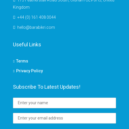
175 Featherstall Road South, Oldham OL9 6HS, United
Kingdom
+44 (0) 161 408 0044
hello@barabikri.com
Useful Links
Terms
Privacy Policy
Subscribe To Latest Updates!